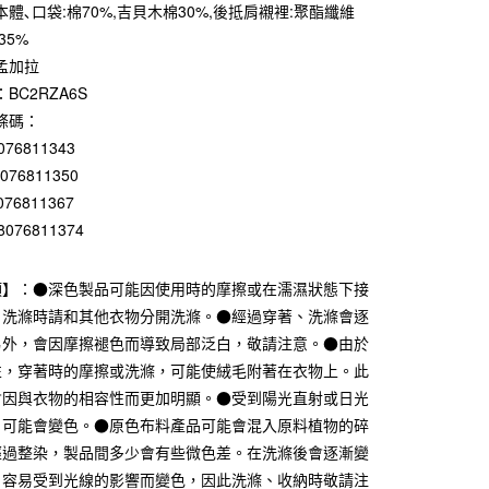
0 利率 每期
NT$317
21家銀行
體､口袋:棉70%,吉貝木棉30%,後抵肩襯裡:聚酯纖維
35%
庫商業銀行
第一商業銀行
付款
業銀行
彰化商業銀行
孟加拉
業儲蓄銀行
台北富邦商業銀行
BC2RZA6S
華商業銀行
兆豐國際商業銀行
條碼：
小企業銀行
台中商業銀行
076811343
台灣）商業銀行
華泰商業銀行
8076811350
業銀行
遠東國際商業銀行
業銀行
永豐商業銀行
076811367
業銀行
星展（台灣）商業銀行
8076811374
際商業銀行
中國信託商業銀行
天信用卡公司
項】：●深色製品可能因使用時的摩擦或在濡濕狀態下接
。洗滌時請和其他衣物分開洗滌。●經過穿著、洗滌會逐
付款
另外，會因摩擦褪色而導致局部泛白，敬請注意。●由於
5，滿NT$1,000(含以上)免運費
性，穿著時的摩擦或洗滌，可能使絨毛附著在衣物上。此
家取貨
會因與衣物的相容性而更加明顯。●受到陽光直射或日光
5，滿NT$1,000(含以上)免運費
，可能會變色。●原色布料產品可能會混入原料植物的碎
經過整染，製品間多少會有些微色差。在洗滌後會逐漸變
付款
，容易受到光線的影響而變色，因此洗滌、收納時敬請注
5，滿NT$1,000(含以上)免運費