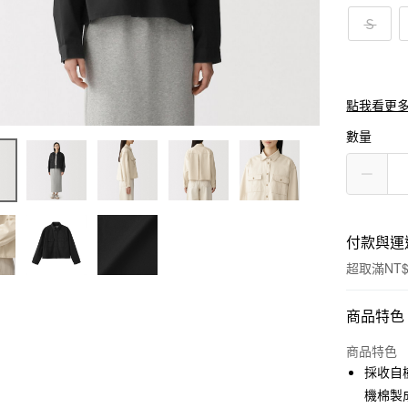
Ｓ
點我看更
數量
付款與運
超取滿NT$
付款方式
商品特色
信用卡一
商品特色
採收自
信用卡分
機棉製