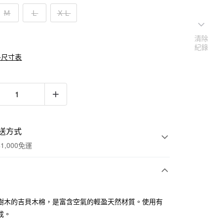
Ｍ
Ｌ
ＸＬ
清除
紀錄
多尺寸表
送方式
1,000免運
次付款
樹木的吉貝木棉，是富含空氣的輕盈天然材質。使用有
期付款
成。