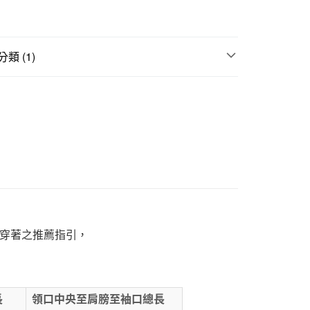
1取貨
5，滿NT$1,000(含以上)免運費
類 (1)
上衣
50，滿NT$2,000(含以上)免運費
門市自取
穿著之推薦指引，
長
領口中央至肩膀至袖口總長