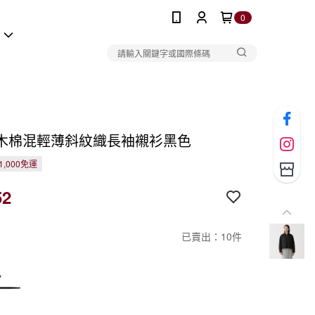
0
報
木棉混輕薄斜紋織長袖襯衫黑色
1,000免運
52
已賣出：10件
色