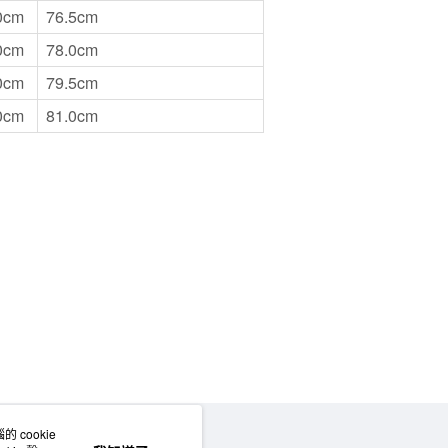
0cm
76.5cm
0cm
78.0cm
0cm
79.5cm
0cm
81.0cm
 cookie
網站地圖