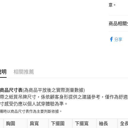
意。
付款後7-1
每筆NT$6
商品相關分
宅配
女裝
女
每筆NT$1
分享
無印良品
免運費
說明
相關推薦
商品尺寸表
(為商品平放後之實際測量數據)
帶之紙質吊牌尺寸，係依顧客身形提供之建議參考，僅作為舒適
寸感受仍應以個人試穿體驗為準。
選購時以商品尺寸表作為主要判斷依據。
E
胸圍
肩寬
下擺圍
下擺寬
袖長
全