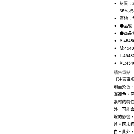
3 期 
材質：本
65%,棉
合作金
超商取貨
華南商
產地：
LINE Pay
上海商
●品號：
國泰世
●商品
Apple Pay
臺灣中
S:4548
匯豐（
街口支付
M:454
聯邦商
元大商
L:4548
悠遊付
玉山商
XL:454
台新國
銷售重點
台灣樂
運送方式
【注意事
觸而染色
全家取貨
漸褪色。
每筆NT$6
素材的特
付款後全
外，可能
每筆NT$6
燈的影響
片。因未
7-11取貨
白。此外
每筆NT$6