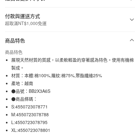
付款與運送方式
超取滿NT$1,000免運
付款方式
商品特色
信用卡一次付款
商品特色
信用卡分期付款
展現天然材質的質感，以柔軟輕盈的穿著感為特色。使用有機棉
3 期 0 利率 每期
NT$264
21家銀行
製成。
材質：本體:棉100%,羅紋:棉75%,聚酯纖維25%
合作金庫商業銀行
第一商業銀行
超商取貨付款
華南商業銀行
彰化商業銀行
產地：越南
LINE Pay
上海商業儲蓄銀行
台北富邦商業銀行
●品號：BB2X3A6S
國泰世華商業銀行
兆豐國際商業銀行
●商品條碼：
Apple Pay
臺灣中小企業銀行
台中商業銀行
S:4550723078771
匯豐（台灣）商業銀行
華泰商業銀行
街口支付
M:4550723078788
聯邦商業銀行
遠東國際商業銀行
L:4550723078795
元大商業銀行
永豐商業銀行
悠遊付
玉山商業銀行
星展（台灣）商業銀行
XL:4550723078801
台新國際商業銀行
中國信託商業銀行
運送方式