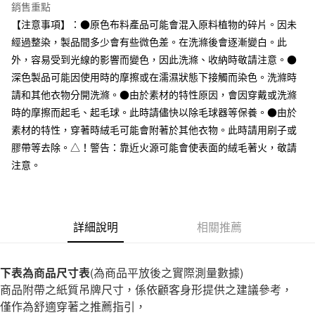
台灣樂天信用卡公司
銷售重點
全家取貨付款
【注意事項】：●原色布料產品可能會混入原料植物的碎片。因未
每筆NT$65，滿NT$1,000(含以上)免運費
經過整染，製品間多少會有些微色差。在洗滌後會逐漸變白。此
外，容易受到光線的影響而變色，因此洗滌、收納時敬請注意。●
付款後全家取貨
深色製品可能因使用時的摩擦或在濡濕狀態下接觸而染色。洗滌時
每筆NT$65，滿NT$1,000(含以上)免運費
請和其他衣物分開洗滌。●由於素材的特性原因，會因穿戴或洗滌
7-11取貨付款
時的摩擦而起毛、起毛球。此時請儘快以除毛球器等保養。●由於
素材的特性，穿著時絨毛可能會附著於其他衣物。此時請用刷子或
每筆NT$65，滿NT$1,000(含以上)免運費
膠帶等去除。△！警告：靠近火源可能會使表面的絨毛著火，敬請
付款後7-11取貨
注意。
每筆NT$65，滿NT$1,000(含以上)免運費
宅配
每筆NT$150，滿NT$2,000(含以上)免運費
詳細說明
相關推薦
無印良品門市自取
免運費
下表為商品尺寸表
(為商品平放後之實際測量數據)
商品附帶之紙質吊牌尺寸，係依顧客身形提供之建議參考，
僅作為舒適穿著之推薦指引，