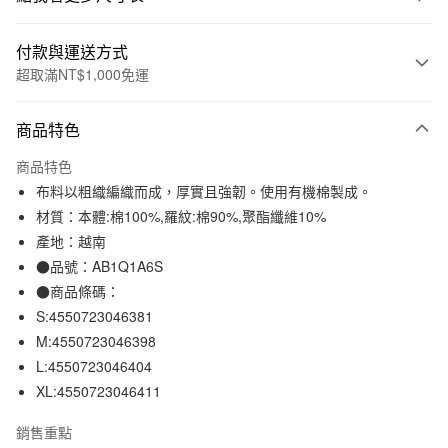
付款與運送方式
超取滿NT$1,000免運
付款方式
商品特色
信用卡一次付款
商品特色
信用卡分期付款
布料以粗織編織而成，厚實且強韌。使用有機棉製成。
3 期 0 利率 每期
NT$130
21家銀行
材質：本體:棉100%,羅紋:棉90%,聚酯纖維10%
產地：越南
合作金庫商業銀行
第一商業銀行
超商取貨付款
華南商業銀行
彰化商業銀行
●品號：AB1Q1A6S
LINE Pay
上海商業儲蓄銀行
台北富邦商業銀行
●商品條碼：
國泰世華商業銀行
兆豐國際商業銀行
S:4550723046381
Apple Pay
臺灣中小企業銀行
台中商業銀行
M:4550723046398
匯豐（台灣）商業銀行
華泰商業銀行
街口支付
L:4550723046404
聯邦商業銀行
遠東國際商業銀行
XL:4550723046411
元大商業銀行
永豐商業銀行
悠遊付
玉山商業銀行
星展（台灣）商業銀行
銷售重點
台新國際商業銀行
中國信託商業銀行
運送方式