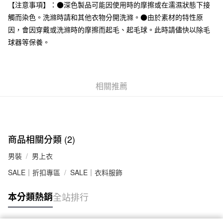
台灣樂天信用卡公司
【注意事項】：●深色製品可能因使用時的摩擦或在濡濕狀態下接
全家取貨付款
觸而染色。洗滌時請和其他衣物分開洗滌。●由於素材的特性原
每筆NT$65，滿NT$1,000(含以上)免運費
因，會因穿戴或洗滌時的摩擦而起毛、起毛球。此時請儘快以除毛
球器等保養。
付款後全家取貨
每筆NT$65，滿NT$1,000(含以上)免運費
7-11取貨付款
相關推薦
每筆NT$65，滿NT$1,000(含以上)免運費
付款後7-11取貨
每筆NT$65，滿NT$1,000(含以上)免運費
商品相關分類 (2)
宅配
每筆NT$150，滿NT$2,000(含以上)免運費
男裝
男上衣
SALE｜折扣專區
SALE｜衣料服飾
無印良品門市自取
免運費
本分類熱銷
全站排行