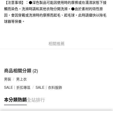
台灣樂天信用卡公司
【注意事項】：●深色製品可能因使用時的摩擦或在濡濕狀態下接
全家取貨付款
觸而染色。洗滌時請和其他衣物分開洗滌。●由於素材的特性原
每筆NT$65，滿NT$1,000(含以上)免運費
因，會因穿戴或洗滌時的摩擦而起毛、起毛球。此時請儘快以除毛
球器等保養。
付款後全家取貨
每筆NT$65，滿NT$1,000(含以上)免運費
7-11取貨付款
相關推薦
每筆NT$65，滿NT$1,000(含以上)免運費
付款後7-11取貨
每筆NT$65，滿NT$1,000(含以上)免運費
商品相關分類 (2)
宅配
每筆NT$150，滿NT$2,000(含以上)免運費
男裝
男上衣
SALE｜折扣專區
SALE｜衣料服飾
無印良品門市自取
免運費
本分類熱銷
全站排行