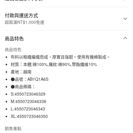
付款與運送方式
超取滿NT$1,000免運
付款方式
商品特色
信用卡一次付款
商品特色
信用卡分期付款
布料以粗織編織而成，厚實且強韌。使用有機棉製成。
3 期 0 利率 每期
NT$130
21家銀行
材質：本體:棉100%,羅紋:棉90%,聚酯纖維10%
產地：越南
合作金庫商業銀行
第一商業銀行
超商取貨付款
華南商業銀行
彰化商業銀行
●品號：AB1Q1A6S
LINE Pay
上海商業儲蓄銀行
台北富邦商業銀行
●商品條碼：
國泰世華商業銀行
兆豐國際商業銀行
S:4550723046329
Apple Pay
臺灣中小企業銀行
台中商業銀行
M:4550723046336
匯豐（台灣）商業銀行
華泰商業銀行
街口支付
L:4550723046343
聯邦商業銀行
遠東國際商業銀行
XL:4550723046350
元大商業銀行
永豐商業銀行
悠遊付
玉山商業銀行
星展（台灣）商業銀行
銷售重點
台新國際商業銀行
中國信託商業銀行
運送方式