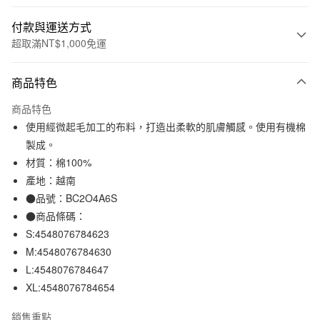
付款與運送方式
超取滿NT$1,000免運
付款方式
商品特色
信用卡一次付款
商品特色
信用卡分期付款
使用經微起毛加工的布料，打造出柔軟的肌膚觸感。使用有機棉
3 期 0 利率 每期
NT$263
21家銀行
製成。
材質：棉100%
合作金庫商業銀行
第一商業銀行
超商取貨付款
華南商業銀行
彰化商業銀行
產地：越南
LINE Pay
上海商業儲蓄銀行
台北富邦商業銀行
●品號：BC2O4A6S
國泰世華商業銀行
兆豐國際商業銀行
●商品條碼：
Apple Pay
臺灣中小企業銀行
台中商業銀行
S:4548076784623
匯豐（台灣）商業銀行
華泰商業銀行
街口支付
M:4548076784630
聯邦商業銀行
遠東國際商業銀行
L:4548076784647
元大商業銀行
永豐商業銀行
悠遊付
玉山商業銀行
星展（台灣）商業銀行
XL:4548076784654
台新國際商業銀行
中國信託商業銀行
運送方式
台灣樂天信用卡公司
銷售重點