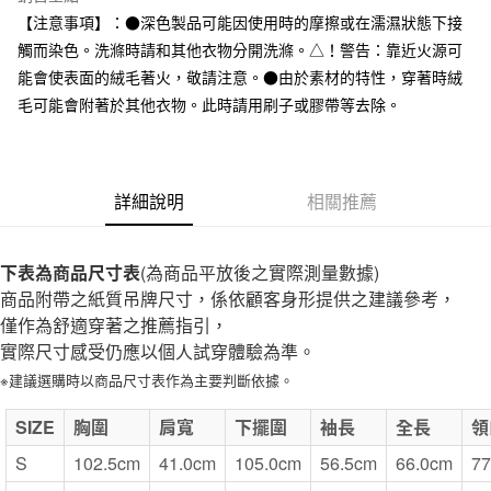
全家取貨付款
【注意事項】：●深色製品可能因使用時的摩擦或在濡濕狀態下接
每筆NT$65，滿NT$1,000(含以上)免運費
觸而染色。洗滌時請和其他衣物分開洗滌。△！警告：靠近火源可
能會使表面的絨毛著火，敬請注意。●由於素材的特性，穿著時絨
付款後全家取貨
毛可能會附著於其他衣物。此時請用刷子或膠帶等去除。
每筆NT$65，滿NT$1,000(含以上)免運費
7-11取貨付款
每筆NT$65，滿NT$1,000(含以上)免運費
詳細說明
相關推薦
付款後7-11取貨
每筆NT$65，滿NT$1,000(含以上)免運費
下表為商品尺寸表
(為商品平放後之實際測量數據)
商品附帶之紙質吊牌尺寸，係依顧客身形提供之建議參考，
宅配
僅作為舒適穿著之推薦指引，
每筆NT$150，滿NT$2,000(含以上)免運費
實際尺寸感受仍應以個人試穿體驗為準。
無印良品門市自取
※建議選購時以商品尺寸表作為主要判斷依據。
免運費
SIZE
胸圍
肩寬
下擺圍
袖長
全長
領
S
102.5cm
41.0cm
105.0cm
56.5cm
66.0cm
77