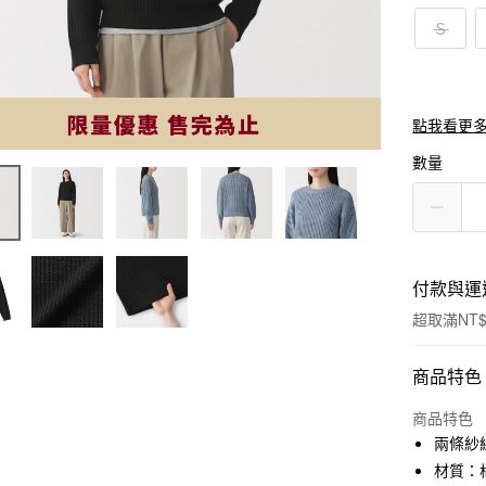
Ｓ
點我看更
數量
付款與運
超取滿NT$
付款方式
商品特色
信用卡一
商品特色
兩條紗
信用卡分
材質：棉