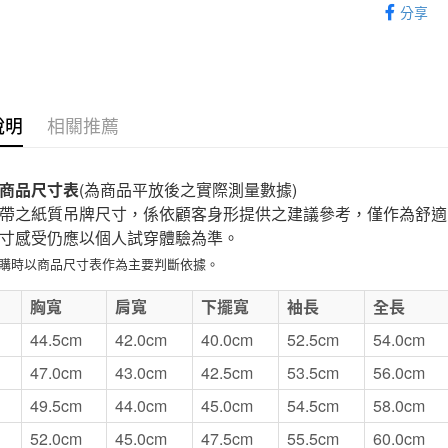
分享
SALE｜
付款後7-1
每筆NT$6
宅配
說明
相關推薦
每筆NT$1
無印良品
商品尺寸表
(為商品平放後之實際測量數據)
免運費
帶之紙質吊牌尺寸，係依顧客身形提供之建議參考，僅作為舒適
寸感受仍應以個人試穿體驗為準。
選購時以商品尺寸表作為主要判斷依據。
E
胸寬
肩寬
下擺寬
袖長
全長
44.5cm
42.0cm
40.0cm
52.5cm
54.0cm
47.0cm
43.0cm
42.5cm
53.5cm
56.0cm
49.5cm
44.0cm
45.0cm
54.5cm
58.0cm
52.0cm
45.0cm
47.5cm
55.5cm
60.0cm