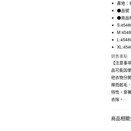
3 期 
產地：
●品號：
合作金
超商取貨
華南商
●商品
LINE Pay
上海商
S:4548
國泰世
M:454
Apple Pay
臺灣中
L:4548
匯豐（
街口支付
XL:454
聯邦商
元大商
悠遊付
銷售重點
玉山商
【注意事
台新國
品可能因
台灣樂
運送方式
他衣物分
擦而起毛
全家取貨
特性，穿
每筆NT$6
去除。
付款後全
每筆NT$6
商品相關分
7-11取貨
女裝
女
每筆NT$6