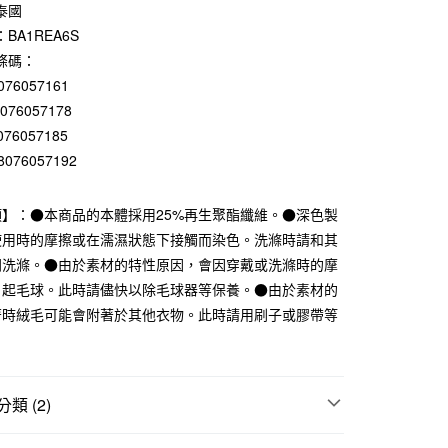
0 利率 每期
NT$264
21家銀行
泰國
BA1REA6S
庫商業銀行
第一商業銀行
付款
業銀行
彰化商業銀行
條碼：
業儲蓄銀行
台北富邦商業銀行
076057161
華商業銀行
兆豐國際商業銀行
8076057178
小企業銀行
台中商業銀行
076057185
台灣）商業銀行
華泰商業銀行
8076057192
業銀行
遠東國際商業銀行
業銀行
永豐商業銀行
業銀行
星展（台灣）商業銀行
項】：●本商品的本體採用25%再生聚酯纖維。●深色製
際商業銀行
中國信託商業銀行
使用時的摩擦或在濡濕狀態下接觸而染色。洗滌時請和其
天信用卡公司
開洗滌。●由於素材的特性原因，會因穿戴或洗滌時的摩
、起毛球。此時請儘快以除毛球器等保養。●由於素材的
付款
著時絨毛可能會附著於其他衣物。此時請用刷子或膠帶等
5，滿NT$1,000(含以上)免運費
家取貨
5，滿NT$1,000(含以上)免運費
類 (2)
付款
上衣
5，滿NT$1,000(含以上)免運費