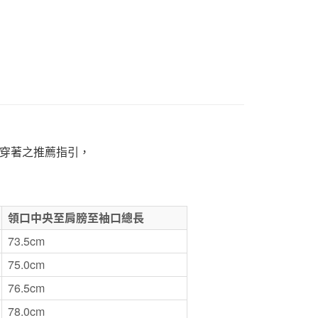
折扣專區
SALE｜衣料服飾
1取貨
5，滿NT$1,000(含以上)免運費
50，滿NT$2,000(含以上)免運費
門市自取
穿著之推薦指引，
領口中央至肩膀至袖口總長
73.5cm
75.0cm
76.5cm
78.0cm