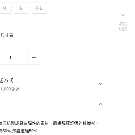
Ｍ
Ｌ
ＸＬ
清除
紀錄
多尺寸表
送方式
1,000免運
次付款
線混紡製成具有彈性的素材，肌膚觸感舒適的針織衫。
期付款
50%,聚酯纖維50%