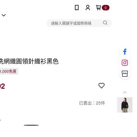
0
報
洗網織圓領針織衫黑色
1,000免運
92
已賣出：25件
色