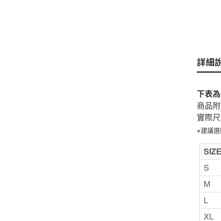
詳細
下表為
商品附
實際尺
※建議
SIZ
S
M
L
XL