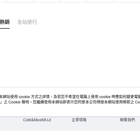
熱銷
全站排行
本網站使用 cookie 方式之詳情，及若您不希望在電腦上使用 cookie 時應如何變更電腦的
店舖情報
空間改造企劃服務
會員服務
」之 Cookie 聲明。您繼續使用本網站即表示您同意本公司得按本網站使用條款之 Coo
門市服務
大宗採購
人才招募
門市活動講座
隱私權及網站使用條款
顧客服務
活動特集
最新消息
購物說明
Café&MealMUJI
企業情報
聯繫我們