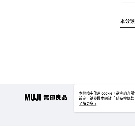
本分類
本網站中使用 cookie，欲查詢有關
設定，請參閱本網站「
隱私權條款
使用 cookie。
了解更多 >