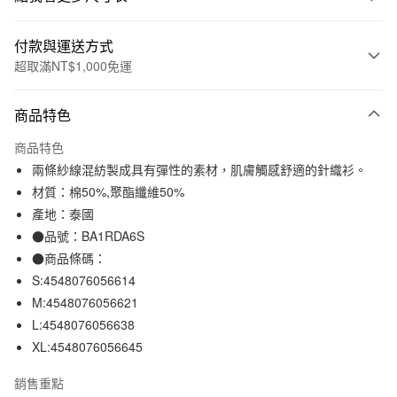
付款與運送方式
超取滿NT$1,000免運
付款方式
商品特色
信用卡一次付款
商品特色
信用卡分期付款
兩條紗線混紡製成具有彈性的素材，肌膚觸感舒適的針織衫。
3 期 0 利率 每期
NT$264
21家銀行
材質：棉50%,聚酯纖維50%
產地：泰國
合作金庫商業銀行
第一商業銀行
超商取貨付款
華南商業銀行
彰化商業銀行
●品號：BA1RDA6S
LINE Pay
上海商業儲蓄銀行
台北富邦商業銀行
●商品條碼：
國泰世華商業銀行
兆豐國際商業銀行
S:4548076056614
Apple Pay
臺灣中小企業銀行
台中商業銀行
M:4548076056621
匯豐（台灣）商業銀行
華泰商業銀行
街口支付
L:4548076056638
聯邦商業銀行
遠東國際商業銀行
XL:4548076056645
元大商業銀行
永豐商業銀行
悠遊付
玉山商業銀行
星展（台灣）商業銀行
銷售重點
台新國際商業銀行
中國信託商業銀行
運送方式