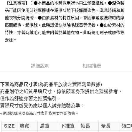
台灣樂天信用卡公司
【注意事項】：●本商品的本體採用25%再生聚酯纖維。●深色製
全家取貨付款
品可能因使用時的摩擦或在濡濕狀態下接觸而染色。洗滌時請和其
每筆NT$65，滿NT$1,000(含以上)免運費
他衣物分開洗滌。●由於素材的特性原因，會因穿戴或洗滌時的摩
擦而起毛、起毛球。此時請儘快以除毛球器等保養。●由於素材的
付款後全家取貨
特性，穿著時絨毛可能會附著於其他衣物。此時請用刷子或膠帶等
每筆NT$65，滿NT$1,000(含以上)免運費
去除。
7-11取貨付款
每筆NT$65，滿NT$1,000(含以上)免運費
詳細說明
相關推薦
付款後7-11取貨
每筆NT$65，滿NT$1,000(含以上)免運費
下表為商品尺寸表
(為商品平放後之實際測量數據)
宅配
商品附帶之紙質吊牌尺寸，係依顧客身形提供之建議參考，
每筆NT$150，滿NT$2,000(含以上)免運費
僅作為舒適穿著之推薦指引，
無印良品門市自取
實際尺寸感受仍應以個人試穿體驗為準。
免運費
※建議選購時以商品尺寸表作為主要判斷依據。
SIZE
胸寬
肩寬
下擺寬
袖長
全長
領口