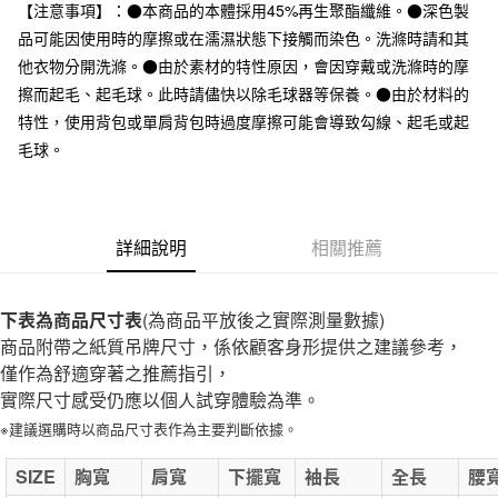
台灣樂天信用卡公司
【注意事項】：●本商品的本體採用45%再生聚酯纖維。●深色製
全家取貨付款
品可能因使用時的摩擦或在濡濕狀態下接觸而染色。洗滌時請和其
每筆NT$65，滿NT$1,000(含以上)免運費
他衣物分開洗滌。●由於素材的特性原因，會因穿戴或洗滌時的摩
擦而起毛、起毛球。此時請儘快以除毛球器等保養。●由於材料的
付款後全家取貨
特性，使用背包或單肩背包時過度摩擦可能會導致勾線、起毛或起
每筆NT$65，滿NT$1,000(含以上)免運費
毛球。
7-11取貨付款
每筆NT$65，滿NT$1,000(含以上)免運費
詳細說明
相關推薦
付款後7-11取貨
每筆NT$65，滿NT$1,000(含以上)免運費
下表為商品尺寸表
宅配
(為商品平放後之實際測量數據)
商品附帶之紙質吊牌尺寸，係依顧客身形提供之建議參考，
每筆NT$150，滿NT$2,000(含以上)免運費
僅作為舒適穿著之推薦指引，
無印良品門市自取
實際尺寸感受仍應以個人試穿體驗為準。
免運費
※建議選購時以商品尺寸表作為主要判斷依據。
SIZE
胸寬
肩寬
下擺寬
袖長
全長
腰