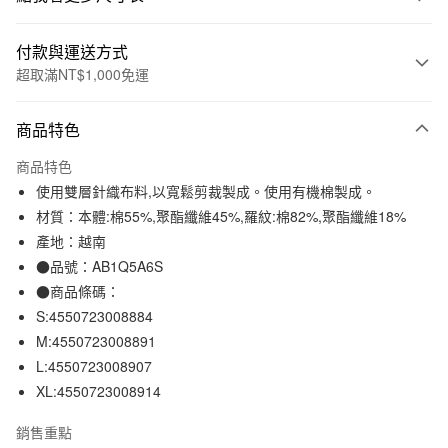
付款與運送方式
超取滿NT$1,000免運
付款方式
商品特色
信用卡一次付款
商品特色
信用卡分期付款
使用雙層針織布料,以寬鬆剪裁製成。使用有機棉製成。
3 期 0 利率 每期
NT$184
21家銀行
材質：本體:棉55%,聚酯纖維45%,羅紋:棉82%,聚酯纖維18%
產地：越南
合作金庫商業銀行
第一商業銀行
超商取貨付款
華南商業銀行
彰化商業銀行
●品號：AB1Q5A6S
LINE Pay
上海商業儲蓄銀行
台北富邦商業銀行
●商品條碼：
國泰世華商業銀行
兆豐國際商業銀行
S:4550723008884
Apple Pay
臺灣中小企業銀行
台中商業銀行
M:4550723008891
匯豐（台灣）商業銀行
華泰商業銀行
街口支付
L:4550723008907
聯邦商業銀行
遠東國際商業銀行
XL:4550723008914
元大商業銀行
永豐商業銀行
悠遊付
玉山商業銀行
星展（台灣）商業銀行
銷售重點
台新國際商業銀行
中國信託商業銀行
運送方式