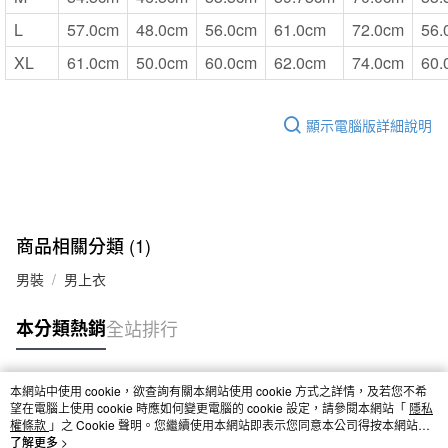
L
57.0cm
48.0cm
56.0cm
61.0cm
72.0cm
56.
XL
61.0cm
50.0cm
60.0cm
62.0cm
74.0cm
60.
顯示電腦版詳細說明
商品相關分類 (1)
男裝
男上衣
本分類熱銷
全站排行
本網站中使用 cookie，欲查詢有關本網站使用 cookie 方式之詳情，及若您不希
熱門標籤
望在電腦上使用 cookie 時應如何變更電腦的 cookie 設定，請參閱本網站「
隱私
權條款
」之 Cookie 聲明。您繼續使用本網站即表示您同意本公司得按本網站使
用條款之 Cookie 聲明使用 cookie。
了解更多 >