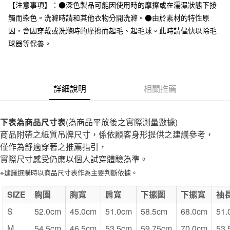
台灣樂天信用卡公司
【注意事項】：●深色製品可能因使用時的摩擦或在濡濕狀態下接
全家取貨付款
觸而染色。洗滌時請和其他衣物分開洗滌。●由於素材的特性原
每筆NT$65，滿NT$1,000(含以上)免運費
因，會因穿戴或洗滌時的摩擦而起毛、起毛球。此時請儘快以除毛
球器等保養。
付款後全家取貨
每筆NT$65，滿NT$1,000(含以上)免運費
7-11取貨付款
詳細說明
相關推薦
每筆NT$65，滿NT$1,000(含以上)免運費
付款後7-11取貨
下表為商品尺寸表
(為商品平放後之實際測量數據)
每筆NT$65，滿NT$1,000(含以上)免運費
商品附帶之紙質吊牌尺寸，係依顧客身形提供之建議參考，
僅作為舒適穿著之推薦指引，
宅配
實際尺寸感受仍應以個人試穿體驗為準。
每筆NT$150，滿NT$2,000(含以上)免運費
※建議選購時以商品尺寸表作為主要判斷依據。
無印良品門市自取
SIZE
免運費
胸圍
胸寬
肩寬
下擺圍
下擺寬
袖
S
52.0cm
45.0cm
51.0cm
58.5cm
68.0cm
51.
M
54.5cm
46.5cm
53.5cm
59.75cm
70.0cm
53.