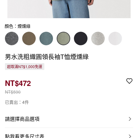
顏色：煙燻綠
男水洗粗織圓領長袖T恤煙燻綠
超取滿NT$1,000免運
NT$472
NT$590
已賣出：4件
請選擇商品選項
點我看更多尺寸表