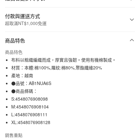
付款與運送方式
超取滿NT$1,000免運
付款方式
商品特色
信用卡一次付款
商品特色
信用卡分期付款
布料以粗織編織而成，厚實且強韌。使用有機棉製成。
3 期 0 利率 每期
NT$157
21家銀行
材質：本體:棉100%,羅紋:棉80%,聚酯纖維20%
產地：越南
合作金庫商業銀行
第一商業銀行
超商取貨付款
華南商業銀行
彰化商業銀行
●品號：AB1NUA6S
LINE Pay
上海商業儲蓄銀行
台北富邦商業銀行
●商品條碼：
國泰世華商業銀行
兆豐國際商業銀行
S:4548076908098
Apple Pay
臺灣中小企業銀行
台中商業銀行
M:4548076908104
匯豐（台灣）商業銀行
華泰商業銀行
街口支付
L:4548076908111
聯邦商業銀行
遠東國際商業銀行
XL:4548076908128
元大商業銀行
永豐商業銀行
悠遊付
玉山商業銀行
星展（台灣）商業銀行
銷售重點
台新國際商業銀行
中國信託商業銀行
運送方式