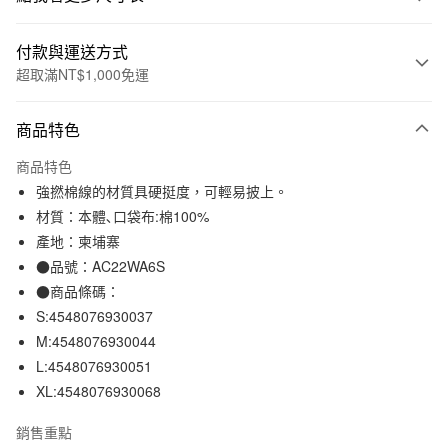
付款與運送方式
超取滿NT$1,000免運
付款方式
商品特色
信用卡一次付款
商品特色
信用卡分期付款
強撚棉線的材質具硬挺度，可輕易披上。
3 期 0 利率 每期
NT$264
21家銀行
材質：本體､口袋布:棉100%
產地：柬埔寨
合作金庫商業銀行
第一商業銀行
超商取貨付款
華南商業銀行
彰化商業銀行
●品號：AC22WA6S
LINE Pay
上海商業儲蓄銀行
台北富邦商業銀行
●商品條碼：
國泰世華商業銀行
兆豐國際商業銀行
S:4548076930037
Apple Pay
臺灣中小企業銀行
台中商業銀行
M:4548076930044
匯豐（台灣）商業銀行
華泰商業銀行
街口支付
L:4548076930051
聯邦商業銀行
遠東國際商業銀行
XL:4548076930068
元大商業銀行
永豐商業銀行
悠遊付
玉山商業銀行
星展（台灣）商業銀行
銷售重點
台新國際商業銀行
中國信託商業銀行
運送方式