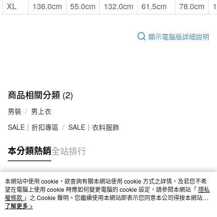
XL
136.0cm
55.0cm
132.0cm
61.5cm
78.0cm
1
顯示電腦版詳細說明
商品相關分類 (2)
男裝
男上衣
SALE｜折扣專區
SALE｜衣料服飾
本分類熱銷
全站排行
本網站中使用 cookie，欲查詢有關本網站使用 cookie 方式之詳情，及若您不希
熱門標籤
望在電腦上使用 cookie 時應如何變更電腦的 cookie 設定，請參閱本網站「
隱私
權條款
」之 Cookie 聲明。您繼續使用本網站即表示您同意本公司得按本網站使
用條款之 Cookie 聲明使用 cookie。
了解更多 >