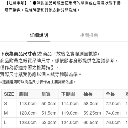
台灣樂天信用卡公司
【注意事項】：●深色製品可能因使用時的摩擦或在濡濕狀態下接
全家取貨付款
觸而染色。洗滌時請和其他衣物分開洗滌。
每筆NT$65，滿NT$1,000(含以上)免運費
付款後全家取貨
每筆NT$65，滿NT$1,000(含以上)免運費
詳細說明
相關推薦
7-11取貨付款
每筆NT$65，滿NT$1,000(含以上)免運費
下表為商品尺寸表
(為商品平放後之實際測量數據)
商品附帶之紙質吊牌尺寸，係依顧客身形提供之建議參考，
付款後7-11取貨
僅作為舒適穿著之推薦指引，
每筆NT$65，滿NT$1,000(含以上)免運費
實際尺寸感受仍應以個人試穿體驗為準。
宅配
※建議選購時以商品尺寸表作為主要判斷依據。
每筆NT$150，滿NT$2,000(含以上)免運費
SIZE
胸圍
肩寬
下擺圍
袖長
全長
無印良品門市自取
S
118.0cm
50.0cm
114.0cm
58.0cm
72.0cm
1
免運費
M
123.0cm
51.5cm
119.0cm
59.25cm
74.0cm
1
L
128.0cm
53.0cm
124.0cm
60.5cm
76.0cm
1