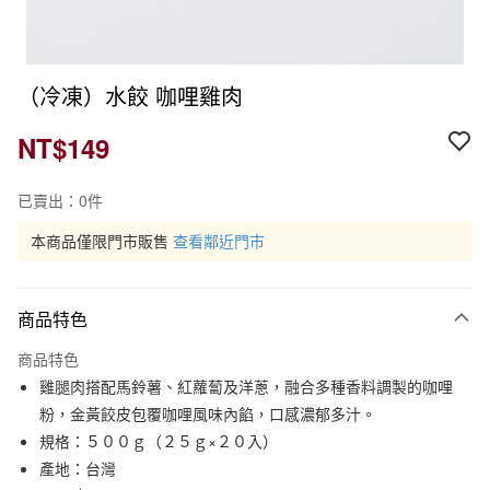
（冷凍）水餃 咖哩雞肉
NT$149
已賣出：0件
本商品僅限門市販售
查看鄰近門市
商品特色
商品特色
雞腿肉搭配馬鈴薯、紅蘿蔔及洋蔥，融合多種香料調製的咖哩
粉，金黃餃皮包覆咖哩風味內餡，口感濃郁多汁。
規格：５００ｇ（２５ｇ×２０入）
產地：台灣