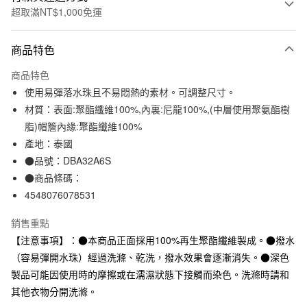
超取滿NT$1,000免運
付款方式
商品特色
信用卡一次付款
商品特色
信用卡分期付款
使用易彈落水珠且不易悶熱的素材。可調整尺寸。
3 期 0 利率 每期
NT$210
21家銀行
材質：表面:聚酯纖維100%,內裏:尼龍100%,(中層使用聚氨酯樹
脂)帽簷內緣:聚酯纖維100%
合作金庫商業銀行
第一商業銀行
超商取貨付款
華南商業銀行
彰化商業銀行
產地：泰國
LINE Pay
上海商業儲蓄銀行
台北富邦商業銀行
●品號：DBA32A6S
國泰世華商業銀行
兆豐國際商業銀行
●商品條碼：
Apple Pay
臺灣中小企業銀行
台中商業銀行
4548076078531
匯豐（台灣）商業銀行
華泰商業銀行
街口支付
聯邦商業銀行
遠東國際商業銀行
銷售重點
元大商業銀行
永豐商業銀行
悠遊付
【注意事項】：●本商品正面採用100%再生聚酯纖維製成。●撥水
玉山商業銀行
星展（台灣）商業銀行
（容易彈開水珠）經過洗滌、乾洗，撥水效果會逐漸消失。●深色
台新國際商業銀行
中國信託商業銀行
運送方式
台灣樂天信用卡公司
製品可能因使用時的摩擦或在濡濕狀態下接觸而染色。洗滌時請和
全家取貨付款
其他衣物分開洗滌。