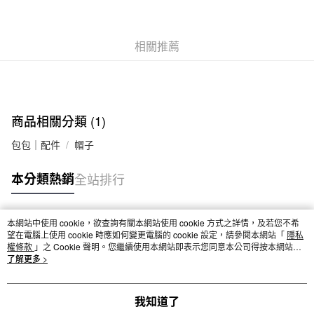
每筆NT$65，滿NT$1,000(含以上)免運費
付款後全家取貨
每筆NT$65，滿NT$1,000(含以上)免運費
相關推薦
7-11取貨付款
每筆NT$65，滿NT$1,000(含以上)免運費
付款後7-11取貨
商品相關分類 (1)
每筆NT$65，滿NT$1,000(含以上)免運費
包包｜配件
帽子
宅配
本分類熱銷
全站排行
每筆NT$150，滿NT$2,000(含以上)免運費
無印良品門市自取
本網站中使用 cookie，欲查詢有關本網站使用 cookie 方式之詳情，及若您不希
免運費
熱門標籤
望在電腦上使用 cookie 時應如何變更電腦的 cookie 設定，請參閱本網站「
隱私
權條款
」之 Cookie 聲明。您繼續使用本網站即表示您同意本公司得按本網站使
用條款之 Cookie 聲明使用 cookie。
了解更多 >
我知道了