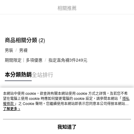
付款後全家取貨
相關推薦
每筆NT$65，滿NT$1,000(含以上)免運費
7-11取貨付款
每筆NT$65，滿NT$1,000(含以上)免運費
商品相關分類 (2)
付款後7-11取貨
男裝
男襪
每筆NT$65，滿NT$1,000(含以上)免運費
期間限定｜多項優惠
指定直角襪3件249元
宅配
每筆NT$150，滿NT$2,000(含以上)免運費
本分類熱銷
全站排行
無印良品門市自取
免運費
本網站中使用 cookie，欲查詢有關本網站使用 cookie 方式之詳情，及若您不希
熱門標籤
望在電腦上使用 cookie 時應如何變更電腦的 cookie 設定，請參閱本網站「
隱私
權條款
」之 Cookie 聲明。您繼續使用本網站即表示您同意本公司得按本網站使
用條款之 Cookie 聲明使用 cookie。
了解更多 >
我知道了