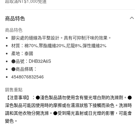
超取滿NT$1,000免運
付款方式
商品特色
信用卡一次付款
商品特色
信用卡分期付款
腳尖處的縫線為平整設計。具有可抑制汗味的效果。
3 期 0 利率 每期
NT$33
21家銀行
材質：棉70%,聚酯纖維20%,尼龍8%,彈性纖維2%
產地：泰國
合作金庫商業銀行
第一商業銀行
超商取貨付款
華南商業銀行
彰化商業銀行
●品號：DHB32A6S
LINE Pay
上海商業儲蓄銀行
台北富邦商業銀行
●商品條碼：
國泰世華商業銀行
兆豐國際商業銀行
4548076832546
Apple Pay
臺灣中小企業銀行
台中商業銀行
匯豐（台灣）商業銀行
華泰商業銀行
銷售重點
街口支付
聯邦商業銀行
遠東國際商業銀行
【注意事項】：●淺色製品請勿使用含有螢光增白劑的洗滌劑。●
元大商業銀行
永豐商業銀行
悠遊付
深色製品可能因使用時的摩擦或在濡濕狀態下接觸而染色。洗滌時
玉山商業銀行
星展（台灣）商業銀行
請和其他衣物分開洗滌。●受到陽光直射或日光燈的影響，可能會
台新國際商業銀行
中國信託商業銀行
運送方式
台灣樂天信用卡公司
變色。
全家取貨付款
每筆NT$65，滿NT$1,000(含以上)免運費