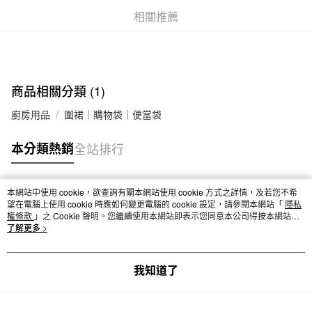
相關推薦
每筆NT$65，滿NT$1,000(含以上)免運費
宅配
每筆NT$150，滿NT$2,000(含以上)免運費
無印良品門市自取
商品相關分類 (1)
免運費
廚房用品
圍裙｜購物袋｜便當袋
本分類熱銷
全站排行
本網站中使用 cookie，欲查詢有關本網站使用 cookie 方式之詳情，及若您不希
熱門標籤
望在電腦上使用 cookie 時應如何變更電腦的 cookie 設定，請參閱本網站「
隱私
權條款
」之 Cookie 聲明。您繼續使用本網站即表示您同意本公司得按本網站使
用條款之 Cookie 聲明使用 cookie。
了解更多 >
我知道了