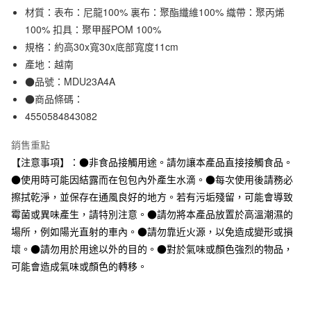
材質：表布：尼龍100% 裏布：聚酯纖維100% 織帶：聚丙烯
合作金庫商業銀行
第一商業銀行
超商取貨付款
華南商業銀行
彰化商業銀行
100% 扣具：聚甲醛POM 100%
LINE Pay
上海商業儲蓄銀行
台北富邦商業銀行
規格：約高30x寬30x底部寬度11cm
國泰世華商業銀行
兆豐國際商業銀行
產地：越南
Apple Pay
臺灣中小企業銀行
台中商業銀行
●品號：MDU23A4A
匯豐（台灣）商業銀行
華泰商業銀行
街口支付
●商品條碼：
聯邦商業銀行
遠東國際商業銀行
4550584843082
元大商業銀行
永豐商業銀行
悠遊付
玉山商業銀行
星展（台灣）商業銀行
銷售重點
台新國際商業銀行
中國信託商業銀行
運送方式
台灣樂天信用卡公司
【注意事項】：●非食品接觸用途。請勿讓本產品直接接觸食品。
全家取貨付款
●使用時可能因結露而在包包內外產生水滴。●每次使用後請務必
每筆NT$65，滿NT$1,000(含以上)免運費
擦拭乾淨，並保存在通風良好的地方。若有污垢殘留，可能會導致
霉菌或異味產生，請特別注意。●請勿將本產品放置於高溫潮濕的
付款後全家取貨
場所，例如陽光直射的車內。●請勿靠近火源，以免造成變形或損
每筆NT$65，滿NT$1,000(含以上)免運費
壞。●請勿用於用途以外的目的。●對於氣味或顏色強烈的物品，
7-11取貨付款
可能會造成氣味或顏色的轉移。
每筆NT$65，滿NT$1,000(含以上)免運費
付款後7-11取貨