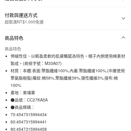
付款與運送方式
超取滿NT$1,000免運
付款方式
商品特色
信用卡一次付款
商品特色
信用卡分期付款
伸縮性佳、以輕盈柔軟的肌膚觸感為特色。帽子內側使用棉素材
3 期 0 利率 每期
NT$198
21家銀行
製成。(商檢字號：M33A07)
材質：本體:表面:聚酯纖維100%,內裏:聚酯纖維100%,(中層使用
合作金庫商業銀行
第一商業銀行
超商取貨付款
華南商業銀行
彰化商業銀行
聚氨酯樹脂)羅紋:棉58%,聚酯纖維39%,彈性纖維3%,接布:棉
LINE Pay
上海商業儲蓄銀行
台北富邦商業銀行
100%
國泰世華商業銀行
兆豐國際商業銀行
產地：柬埔寨
Apple Pay
臺灣中小企業銀行
台中商業銀行
●品號：CC27KA5A
匯豐（台灣）商業銀行
華泰商業銀行
街口支付
●商品條碼：
聯邦商業銀行
遠東國際商業銀行
70:4547315994434
元大商業銀行
永豐商業銀行
悠遊付
玉山商業銀行
星展（台灣）商業銀行
60:4547315994441
台新國際商業銀行
中國信託商業銀行
80:4547315994458
運送方式