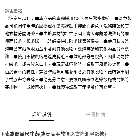
台灣樂天信用卡公司
全家取貨付款
銷售重點
每筆NT$65，滿NT$1,000(含以上)免運費
【注意事項】：●本商品的本體採用100%再生聚酯纖維。●深色製
品可能因使用時的摩擦或在濡濕狀態下接觸而染色。洗滌時請和其
付款後全家取貨
他衣物分開洗滌。●由於素材的特性原因，會因穿戴或洗滌時的摩
每筆NT$65，滿NT$1,000(含以上)免運費
擦而起毛、起毛球。此時請儘快以除毛球器等保養。●使用時或洗
7-11取貨付款
滌時會有絨毛脫落並附著到其他衣物。洗滌時請和其他物品分開洗
滌。●使用柔軟劑容易造成脫毛。●絨毛部分易脫落，因此請勿拉
每筆NT$65，滿NT$1,000(含以上)免運費
扯絨毛，或者放入口中。●玩耍或運動時，請取下風帽後穿著。●
付款後7-11取貨
由於素材的特性，穿著時絨毛可能會附著於其他衣物。此時請用刷
每筆NT$65，滿NT$1,000(含以上)免運費
子或膠帶等去除。●請充分注意不要讓風帽卡到遊樂設施或門把等
突出物上，或被門夾住。●就寢時請取下連帽部位再穿著。
宅配
每筆NT$150，滿NT$2,000(含以上)免運費
無印良品門市自取
詳細說明
相關推薦
免運費
下表為商品尺寸表
(為商品平放後之實際測量數據)