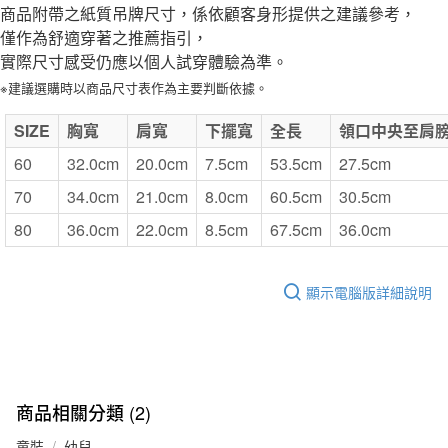
商品附帶之紙質吊牌尺寸，係依顧客身形提供之建議參考，
僅作為舒適穿著之推薦指引，
實際尺寸感受仍應以個人試穿體驗為準。
※建議選購時以商品尺寸表作為主要判斷依據。
SIZE
胸寬
肩寬
下擺寬
全長
領口中央至肩
60
32.0cm
20.0cm
7.5cm
53.5cm
27.5cm
70
34.0cm
21.0cm
8.0cm
60.5cm
30.5cm
80
36.0cm
22.0cm
8.5cm
67.5cm
36.0cm
顯示電腦版詳細說明
商品相關分類 (2)
童裝
幼兒