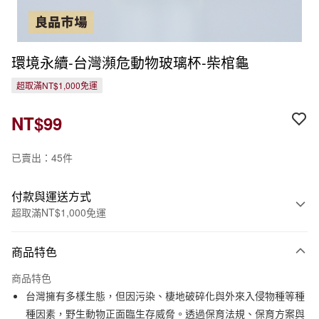
環境永續-台灣瀕危動物玻璃杯-柴棺龜
超取滿NT$1,000免運
NT$99
已賣出：45件
付款與運送方式
超取滿NT$1,000免運
付款方式
商品特色
信用卡一次付款
商品特色
信用卡分期付款
台灣擁有多樣生態，但因污染、棲地破碎化與外來入侵物種等種
3 期 0 利率 每期
NT$33
21家銀行
種因素，野生動物正面臨生存威脅。透過保育法規、保育方案與