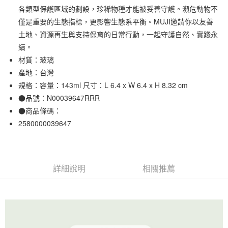
各類型保護區域的劃設，珍稀物種才能被妥善守護。瀕危動物不
合作金庫商業銀行
第一商業銀行
超商取貨付款
華南商業銀行
彰化商業銀行
僅是重要的生態指標，更影響生態系平衡。MUJI邀請你以友善
LINE Pay
上海商業儲蓄銀行
台北富邦商業銀行
土地、資源再生與支持保育的日常行動，一起守護自然、實踐永
國泰世華商業銀行
兆豐國際商業銀行
續。
Apple Pay
臺灣中小企業銀行
台中商業銀行
材質：玻璃
匯豐（台灣）商業銀行
華泰商業銀行
街口支付
產地：台灣
聯邦商業銀行
遠東國際商業銀行
規格：容量：143ml 尺寸：L 6.4 x W 6.4 x H 8.32 cm
元大商業銀行
永豐商業銀行
悠遊付
玉山商業銀行
星展（台灣）商業銀行
●品號：N00039647RRR
台新國際商業銀行
中國信託商業銀行
●商品條碼：
運送方式
台灣樂天信用卡公司
2580000039647
全家取貨付款
每筆NT$65，滿NT$1,000(含以上)免運費
付款後全家取貨
詳細說明
相關推薦
每筆NT$65，滿NT$1,000(含以上)免運費
7-11取貨付款
每筆NT$65，滿NT$1,000(含以上)免運費
付款後7-11取貨