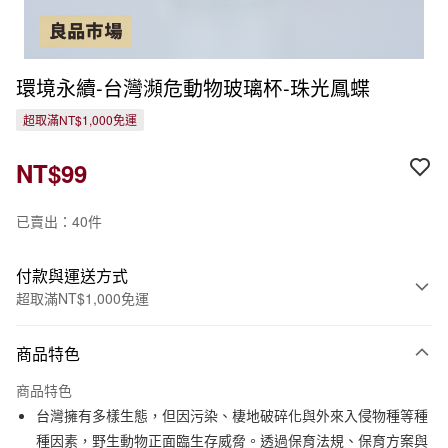
環境永續-台灣瀕危動物玻璃杯-珠光鳳蝶
超取滿NT$1,000免運
NT$99
已賣出：40件
付款與運送方式
超取滿NT$1,000免運
付款方式
商品特色
信用卡一次付款
商品特色
信用卡分期付款
台灣擁有多樣生態，但因污染、棲地破碎化與外來入侵物種等種
3 期 0 利率 每期
NT$33
21家銀行
種因素，野生動物正面臨生存威脅。透過保育法規、保育方案與