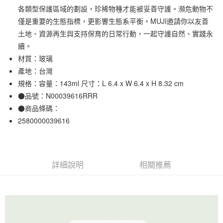
各類型保護區域的劃設，珍稀物種才能被妥善守護。瀕危動物不
合作金庫商業銀行
第一商業銀行
超商取貨付款
華南商業銀行
彰化商業銀行
僅是重要的生態指標，更影響生態系平衡。MUJI邀請你以友善
LINE Pay
上海商業儲蓄銀行
台北富邦商業銀行
土地、資源再生與支持保育的日常行動，一起守護自然、實踐永
國泰世華商業銀行
兆豐國際商業銀行
續。
Apple Pay
臺灣中小企業銀行
台中商業銀行
材質：玻璃
匯豐（台灣）商業銀行
華泰商業銀行
街口支付
產地：台灣
聯邦商業銀行
遠東國際商業銀行
規格：容量：143ml 尺寸：L 6.4 x W 6.4 x H 8.32 cm
元大商業銀行
永豐商業銀行
悠遊付
玉山商業銀行
星展（台灣）商業銀行
●品號：N00039616RRR
台新國際商業銀行
中國信託商業銀行
●商品條碼：
運送方式
台灣樂天信用卡公司
2580000039616
全家取貨付款
每筆NT$65，滿NT$1,000(含以上)免運費
付款後全家取貨
詳細說明
相關推薦
每筆NT$65，滿NT$1,000(含以上)免運費
7-11取貨付款
每筆NT$65，滿NT$1,000(含以上)免運費
付款後7-11取貨