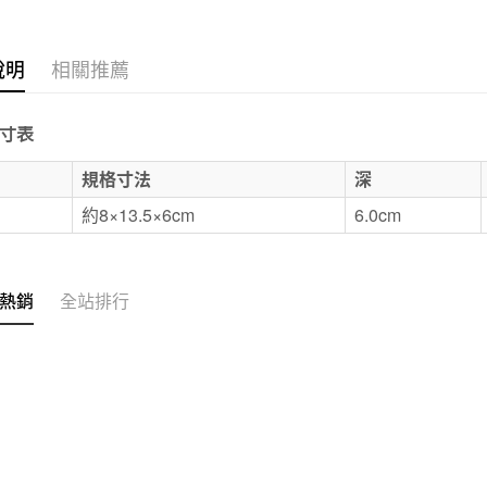
每筆NT$6
宅配
說明
相關推薦
每筆NT$1
無印良品
寸表
免運費
E
規格寸法
深
約8×13.5×6cm
6.0cm
熱銷
全站排行