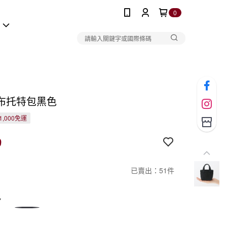
0
報
布托特包黑色
1,000免運
9
已賣出：51件
色