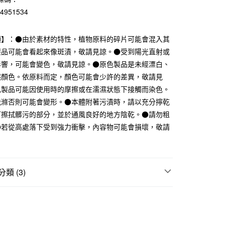
業儲蓄銀行
台北富邦商業銀行
84951534
華商業銀行
兆豐國際商業銀行
小企業銀行
台中商業銀行
項】：●由於素材的特性，植物原料的碎片可能會混入其
台灣）商業銀行
華泰商業銀行
業銀行
遠東國際商業銀行
製品可能會看起來像斑漬，敬請見諒。●受到陽光直射或
業銀行
永豐商業銀行
影響，可能會變色，敬請見諒。●原色製品是未經漂白、
業銀行
星展（台灣）商業銀行
然顏色。依原料而定，顏色可能會少許的差異，敬請見
際商業銀行
中國信託商業銀行
色製品可能因使用時的摩擦或在濡濕狀態下接觸而染色。
天信用卡公司
洗滌否則可能會變形。●本體附著污漬時，請以充分擰乾
打擦拭髒污的部分，並於通風良好的地方陰乾。●請勿粗
付款
●若從高處落下受到強力衝擊，內容物可能會損壞，敬請
5，滿NT$1,000(含以上)免運費
家取貨
5，滿NT$1,000(含以上)免運費
類 (3)
付款
件
基本包款
5，滿NT$1,000(含以上)免運費
件
配件｜手套
1取貨
折扣專區
SALE｜衣料服飾