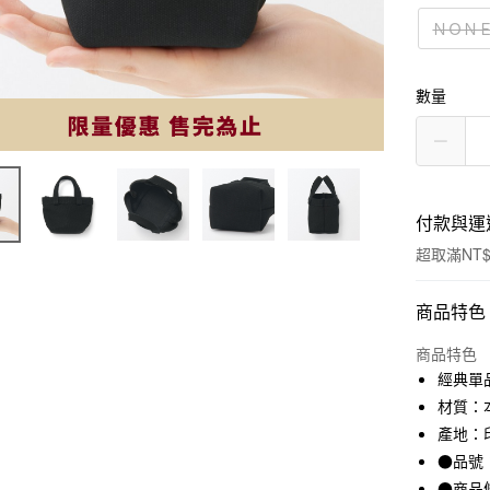
ＮＯＮ
數量
付款與運
超取滿NT$
付款方式
商品特色
信用卡一
商品特色
經典單
信用卡分
材質：本
3 期 
產地：
●品號：
合作金
超商取貨
華南商
●商品