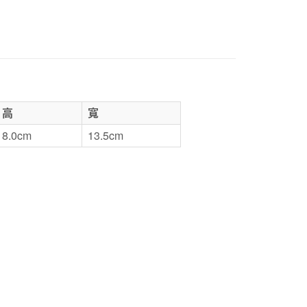
5，滿NT$1,000(含以上)免運費
50，滿NT$2,000(含以上)免運費
門市自取
高
寬
8.0cm
13.5cm