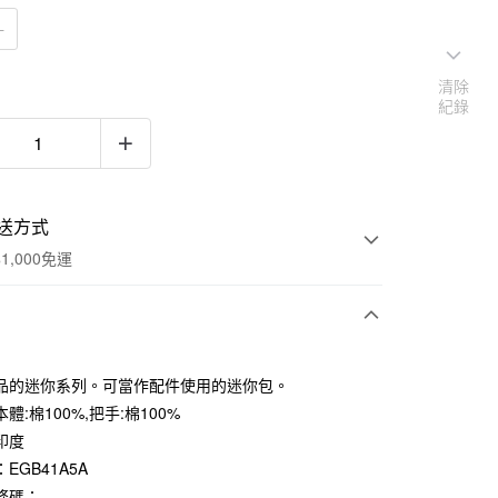
Ｅ
清除
紀錄
送方式
1,000免運
次付款
品的迷你系列。可當作配件使用的迷你包。
期付款
體:棉100%,把手:棉100%
0 利率 每期
NT$26
21家銀行
印度
EGB41A5A
庫商業銀行
第一商業銀行
付款
業銀行
彰化商業銀行
條碼：