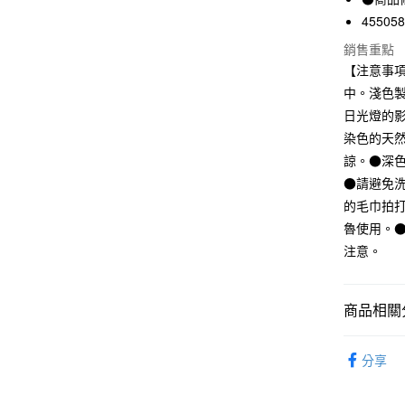
LINE Pay
上海商
45505
國泰世
Apple Pay
銷售重點
臺灣中
【注意事
匯豐（
街口支付
聯邦商
中。淺色
元大商
悠遊付
日光燈的
玉山商
染色的天
台新國
諒。●深
台灣樂
運送方式
●請避免
的毛巾拍
全家取貨
魯使用。
每筆NT$6
注意。
付款後全
每筆NT$6
商品相關分
7-11取貨
包包｜配
每筆NT$6
分享
包包｜配
付款後7-1
SALE｜