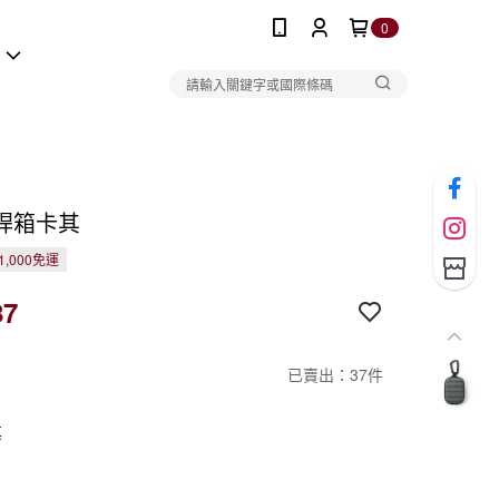
0
報
桿箱卡其
1,000免運
87
已賣出：37件
其