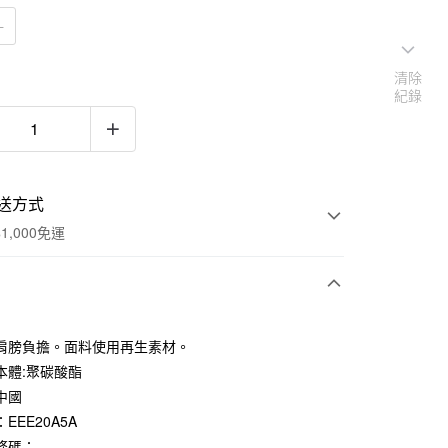
Ｅ
清除
紀錄
送方式
1,000免運
次付款
肩膀負擔。面料使用再生素材。
期付款
本體:聚碳酸酯
0 利率 每期
NT$95
21家銀行
中國
EEE20A5A
庫商業銀行
第一商業銀行
付款
業銀行
彰化商業銀行
條碼：