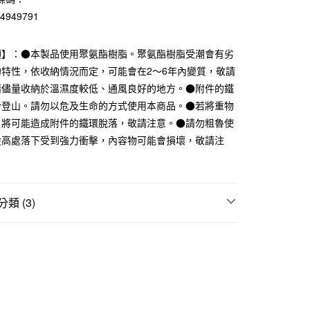
業儲蓄銀行
台北富邦商業銀行
84949791
華商業銀行
兆豐國際商業銀行
小企業銀行
台中商業銀行
項】：●本製品使用聚氨酯樹脂。聚氨酯樹脂受潮會有劣
台灣）商業銀行
華泰商業銀行
業銀行
遠東國際商業銀行
的特性，依收納情況而定，可能會在2～6年內變質，敬請
業銀行
永豐商業銀行
請儘量收納於溫濕度較低、通風良好的地方。●附件的鐵
業銀行
星展（台灣）商業銀行
於登山。請勿以危及生命的方式使用本商品。●若將重物
際商業銀行
中國信託商業銀行
，將可能造成附件的鐵環脫落，敬請注意。●請勿粗魯使
天信用卡公司
從高處落下受到強力衝擊，內容物可能會損壞，敬請注
付款
5，滿NT$1,000(含以上)免運費
類 (3)
家取貨
5，滿NT$1,000(含以上)免運費
件
基本包款
付款
件
配件｜手套
5，滿NT$1,000(含以上)免運費
折扣專區
SALE｜衣料服飾
1取貨