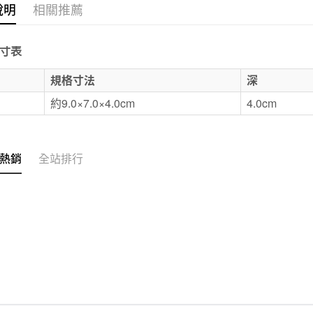
每筆NT$6
說明
相關推薦
宅配
每筆NT$1
寸表
無印良品
E
規格寸法
深
免運費
約9.0×7.0×4.0cm
4.0cm
熱銷
全站排行