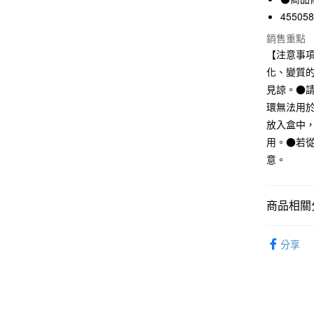
LINE Pay
上海商
45505
國泰世
Apple Pay
銷售重點
臺灣中
【注意事
匯豐（
街口支付
聯邦商
化、變質
元大商
悠遊付
見諒。●
玉山商
環無法用
台新國
放入盒中
台灣樂
運送方式
用。●若
意。
全家取貨
每筆NT$6
商品相關分
付款後全
每筆NT$6
包包｜配
分享
7-11取貨
包包｜配
每筆NT$6
SALE｜
付款後7-1