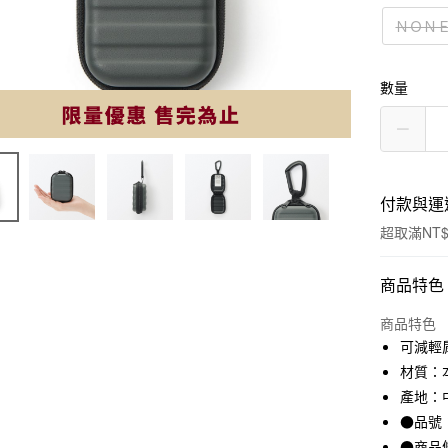
ＮＯＮ
數量
付款與運
超取滿NT$
付款方式
商品特色
信用卡一
商品特色
可減輕
信用卡分
材質：
3 期 
產地：
●品號：
合作金
超商取貨
華南商
●商品