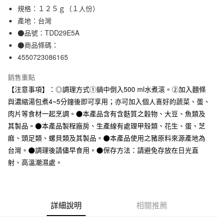
規格：１２５ｇ（１人份）
合作金庫商業銀行
第一商業銀行
超商取貨付款
華南商業銀行
彰化商業銀行
產地：台灣
LINE Pay
上海商業儲蓄銀行
台北富邦商業銀行
●品號：TDD29E5A
國泰世華商業銀行
兆豐國際商業銀行
●商品條碼：
Apple Pay
臺灣中小企業銀行
台中商業銀行
4550723086165
匯豐（台灣）商業銀行
華泰商業銀行
街口支付
聯邦商業銀行
遠東國際商業銀行
銷售重點
元大商業銀行
永豐商業銀行
悠遊付
【注意事項】：◎調理方式①鍋中倒入500 ml水煮滾。②加入麵條
玉山商業銀行
星展（台灣）商業銀行
與濃縮湯包煮4~5分鐘後即可享用；亦可加入個人喜好的蔬菜、蛋、
台新國際商業銀行
中國信託商業銀行
運送方式
台灣樂天信用卡公司
肉片等食材一起烹調。●本產品含有含麩質之穀物、大豆、魚類及
全家取貨付款
其製品。●本產品製程廠房、生產線有處理甲殼類、花生、蛋、芝
每筆NT$65，滿NT$1,000(含以上)免運費
麻、頭足類、螺貝類及其製品。●本產品使用之豬原料來源產地為
台灣。●調理後請儘早食用。●保存方法：請避免存放在日光直
付款後全家取貨
射、高溫潮濕處。
每筆NT$65，滿NT$1,000(含以上)免運費
7-11取貨付款
每筆NT$65，滿NT$1,000(含以上)免運費
詳細說明
相關推薦
付款後7-11取貨