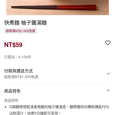
快煮麵 柚子鹽湯麵
超取滿NT$1,000免運
NT$59
已賣出：4,106件
付款與運送方式
超取滿NT$1,000免運
付款方式
商品特色
信用卡一次付款
商品特色
信用卡分期付款
Q彈麵條搭配清香微酸的柚子鹽湯底，麵條獨特凹槽結構能均勻
3 期 0 利率 每期
NT$19
21家銀行
沾附湯汁，快煮5分鐘即可享用。