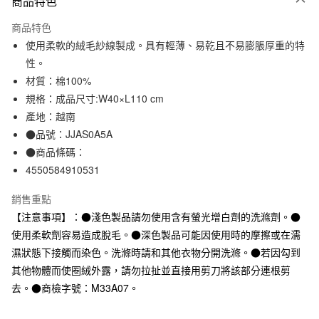
商品特色
信用卡一次付款
商品特色
信用卡分期付款
使用柔軟的絨毛紗線製成。具有輕薄、易乾且不易膨脹厚重的特
3 期 0 利率 每期
NT$66
21家銀行
性。
材質：棉100%
合作金庫商業銀行
第一商業銀行
超商取貨付款
華南商業銀行
彰化商業銀行
規格：成品尺寸:W40×L110 cm
LINE Pay
上海商業儲蓄銀行
台北富邦商業銀行
產地：越南
國泰世華商業銀行
兆豐國際商業銀行
●品號：JJAS0A5A
Apple Pay
臺灣中小企業銀行
台中商業銀行
●商品條碼：
匯豐（台灣）商業銀行
華泰商業銀行
街口支付
4550584910531
聯邦商業銀行
遠東國際商業銀行
元大商業銀行
永豐商業銀行
悠遊付
銷售重點
玉山商業銀行
星展（台灣）商業銀行
【注意事項】：●淺色製品請勿使用含有螢光增白劑的洗滌劑。●
台新國際商業銀行
中國信託商業銀行
運送方式
台灣樂天信用卡公司
使用柔軟劑容易造成脫毛。●深色製品可能因使用時的摩擦或在濡
全家取貨付款
濕狀態下接觸而染色。洗滌時請和其他衣物分開洗滌。●若因勾到
每筆NT$65，滿NT$1,000(含以上)免運費
其他物體而使圈絨外露，請勿拉扯並直接用剪刀將該部分連根剪
去。●商檢字號：M33A07。
付款後全家取貨
每筆NT$65，滿NT$1,000(含以上)免運費