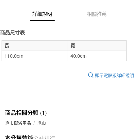
7-11取貨付款
詳細說明
相關推薦
每筆NT$65，滿NT$1,000(含以上)免運費
付款後7-11取貨
商品尺寸表
每筆NT$65，滿NT$1,000(含以上)免運費
長
寬
宅配
110.0cm
40.0cm
每筆NT$150，滿NT$2,000(含以上)免運費
無印良品門市自取
顯示電腦版詳細說明
免運費
商品相關分類 (1)
毛巾衛浴用品
毛巾
本分類熱銷
全站排行