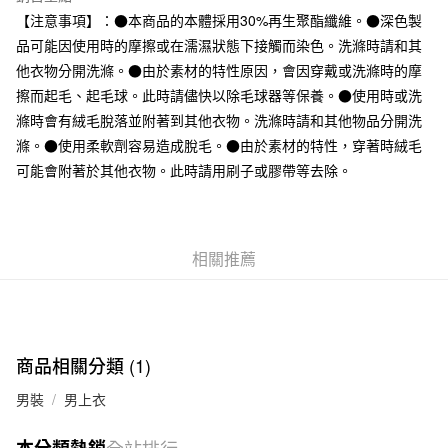
全家取貨付款
【注意事項】：●本商品的本體採用30%再生聚酯纖維。●深色製
每筆NT$65，滿NT$1,000(含以上)免運費
品可能因使用時的摩擦或在濡濕狀態下接觸而染色。洗滌時請和其
他衣物分開洗滌。●由於素材的特性原因，會因穿戴或洗滌時的摩
付款後全家取貨
擦而起毛、起毛球。此時請儘快以除毛球器等保養。●使用時或洗
每筆NT$65，滿NT$1,000(含以上)免運費
滌時會有絨毛脫落並附著到其他衣物。洗滌時請和其他物品分開洗
7-11取貨付款
滌。●使用柔軟劑容易造成脫毛。●由於素材的特性，穿著時絨毛
可能會附著於其他衣物。此時請用刷子或膠帶等去除。
每筆NT$65，滿NT$1,000(含以上)免運費
付款後7-11取貨
每筆NT$65，滿NT$1,000(含以上)免運費
相關推薦
宅配
每筆NT$150，滿NT$2,000(含以上)免運費
無印良品門市自取
商品相關分類 (1)
免運費
男裝
男上衣
本分類熱銷
全站排行