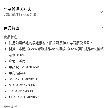
付款與運送方式
超取滿NT$1,000免運
付款方式
商品特色
信用卡一次付款
商品特色
信用卡分期付款
使用內裏起毛的裏毛素材，肌膚觸感佳，穿著感受輕盈。
3 期 0 利率 每期
NT$230
21家銀行
材質：本體:棉68%,聚酯纖維32%,螺紋:棉92%,彈性纖維8%,後領
貼:棉100%
合作金庫商業銀行
第一商業銀行
超商取貨付款
華南商業銀行
彰化商業銀行
產地：越南
LINE Pay
上海商業儲蓄銀行
台北富邦商業銀行
●品號：AB1NPA5A
國泰世華商業銀行
兆豐國際商業銀行
●商品條碼：
Apple Pay
臺灣中小企業銀行
台中商業銀行
S:4547315469819
匯豐（台灣）商業銀行
華泰商業銀行
街口支付
M:4547315469826
聯邦商業銀行
遠東國際商業銀行
L:4547315469833
元大商業銀行
永豐商業銀行
悠遊付
玉山商業銀行
星展（台灣）商業銀行
XL:4547315469857
台新國際商業銀行
中國信託商業銀行
運送方式
台灣樂天信用卡公司
銷售重點