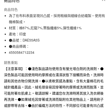
商品特色
信用卡一次付款
商品特色
信用卡分期付款
為了在布料表面呈現凹凸感，採用粗線與細線合紡織製。使用有
3 期 0 利率 每期
NT$33
21家銀行
機棉製成。
材質：棉87%,尼龍7%,聚酯纖維5%,彈性纖維1%
合作金庫商業銀行
第一商業銀行
超商取貨付款
華南商業銀行
彰化商業銀行
產地：印度
LINE Pay
上海商業儲蓄銀行
台北富邦商業銀行
●品號：DAE55A5S
國泰世華商業銀行
兆豐國際商業銀行
●商品條碼：
Apple Pay
臺灣中小企業銀行
台中商業銀行
4550584712234
匯豐（台灣）商業銀行
華泰商業銀行
街口支付
聯邦商業銀行
遠東國際商業銀行
銷售重點
元大商業銀行
永豐商業銀行
悠遊付
【注意事項】：●淺色製品請勿使用含有螢光增白劑的洗滌劑。●
玉山商業銀行
星展（台灣）商業銀行
深色製品可能因使用時的摩擦或在濡濕狀態下接觸而染色。洗滌時
台新國際商業銀行
中國信託商業銀行
運送方式
台灣樂天信用卡公司
請和其他衣物分開洗滌。●以柔軟質感為重點，含有大量棉花的毛
全家取貨付款
絨針織產品。因此，絨毛很容易因穿著時的摩擦或洗滌而脫落，並
每筆NT$65，滿NT$1,000(含以上)免運費
可能附著在肌膚上。敬請諒解。建議您在洗滌時將其放入洗衣網後
再洗滌。●如果絨毛因穿著或洗滌而黏附在其他物品上，請用刷子
付款後全家取貨
或膠帶等去除。●由於編織方法的特性，不同部位可能會有凹凸感
每筆NT$65，滿NT$1,000(含以上)免運費