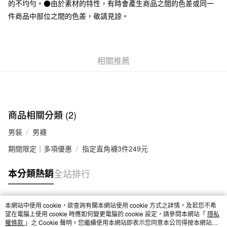
的不均勻。●由於素材的特性，有時會產生商品之間的色差或同一
7-11取貨付款
件商品中部位之間的色差，敬請見諒。
每筆NT$65，滿NT$1,000(含以上)免運費
付款後7-11取貨
相關推薦
每筆NT$65，滿NT$1,000(含以上)免運費
宅配
每筆NT$150，滿NT$2,000(含以上)免運費
無印良品門市自取
商品相關分類 (2)
免運費
男裝
男襪
期間限定｜多項優惠
指定直角襪3件249元
本分類熱銷
全站排行
本網站中使用 cookie，欲查詢有關本網站使用 cookie 方式之詳情，及若您不希
熱門標籤
望在電腦上使用 cookie 時應如何變更電腦的 cookie 設定，請參閱本網站「
隱私
權條款
」之 Cookie 聲明。您繼續使用本網站即表示您同意本公司得按本網站使