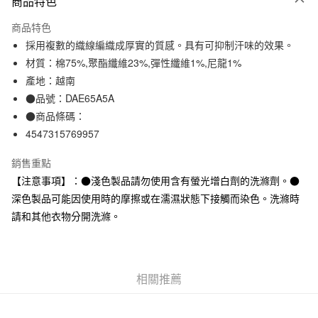
商品特色
信用卡一次付款
商品特色
信用卡分期付款
採用複數的織線編織成厚實的質感。具有可抑制汗味的效果。
3 期 0 利率 每期
NT$33
21家銀行
材質：棉75%,聚酯纖維23%,彈性纖維1%,尼龍1%
產地：越南
合作金庫商業銀行
第一商業銀行
超商取貨付款
華南商業銀行
彰化商業銀行
●品號：DAE65A5A
LINE Pay
上海商業儲蓄銀行
台北富邦商業銀行
●商品條碼：
國泰世華商業銀行
兆豐國際商業銀行
4547315769957
Apple Pay
臺灣中小企業銀行
台中商業銀行
匯豐（台灣）商業銀行
華泰商業銀行
銷售重點
街口支付
聯邦商業銀行
遠東國際商業銀行
【注意事項】：●淺色製品請勿使用含有螢光增白劑的洗滌劑。●
元大商業銀行
永豐商業銀行
悠遊付
深色製品可能因使用時的摩擦或在濡濕狀態下接觸而染色。洗滌時
玉山商業銀行
星展（台灣）商業銀行
請和其他衣物分開洗滌。
台新國際商業銀行
中國信託商業銀行
運送方式
台灣樂天信用卡公司
全家取貨付款
每筆NT$65，滿NT$1,000(含以上)免運費
相關推薦
付款後全家取貨
每筆NT$65，滿NT$1,000(含以上)免運費