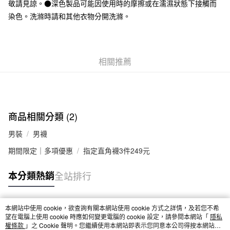
敬請見諒。●深色製品可能因使用時的摩擦或在濡濕狀態下接觸而
7-11取貨付款
染色。洗滌時請和其他衣物分開洗滌。
每筆NT$65，滿NT$1,000(含以上)免運費
付款後7-11取貨
相關推薦
每筆NT$65，滿NT$1,000(含以上)免運費
宅配
每筆NT$150，滿NT$2,000(含以上)免運費
無印良品門市自取
商品相關分類 (2)
免運費
男裝
男襪
期間限定｜多項優惠
指定直角襪3件249元
本分類熱銷
全站排行
本網站中使用 cookie，欲查詢有關本網站使用 cookie 方式之詳情，及若您不希
熱門標籤
望在電腦上使用 cookie 時應如何變更電腦的 cookie 設定，請參閱本網站「
隱私
權條款
」之 Cookie 聲明。您繼續使用本網站即表示您同意本公司得按本網站使