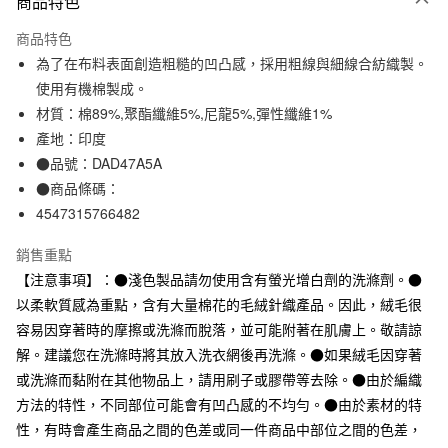
商品特色
信用卡一次付款
商品特色
信用卡分期付款
為了在布料表面創造粗糙的凹凸感，採用粗線與細線合紡織製。
3 期 0 利率 每期
NT$33
21家銀行
使用有機棉製成。
材質：棉89%,聚酯纖維5%,尼龍5%,彈性纖維1%
合作金庫商業銀行
第一商業銀行
超商取貨付款
華南商業銀行
彰化商業銀行
產地：印度
LINE Pay
上海商業儲蓄銀行
台北富邦商業銀行
●品號：DAD47A5A
國泰世華商業銀行
兆豐國際商業銀行
●商品條碼：
Apple Pay
臺灣中小企業銀行
台中商業銀行
4547315766482
匯豐（台灣）商業銀行
華泰商業銀行
街口支付
聯邦商業銀行
遠東國際商業銀行
銷售重點
元大商業銀行
永豐商業銀行
悠遊付
【注意事項】：●淺色製品請勿使用含有螢光增白劑的洗滌劑。●
玉山商業銀行
星展（台灣）商業銀行
以柔軟質感為重點，含有大量棉花的毛絨針織產品。因此，絨毛很
台新國際商業銀行
中國信託商業銀行
運送方式
台灣樂天信用卡公司
容易因穿著時的摩擦或洗滌而脫落，並可能附著在肌膚上。敬請諒
全家取貨付款
解。建議您在洗滌時將其放入洗衣網後再洗滌。●如果絨毛因穿著
每筆NT$65，滿NT$1,000(含以上)免運費
或洗滌而黏附在其他物品上，請用刷子或膠帶等去除。●由於編織
方法的特性，不同部位可能會有凹凸感的不均勻。●由於素材的特
付款後全家取貨
性，有時會產生商品之間的色差或同一件商品中部位之間的色差，
每筆NT$65，滿NT$1,000(含以上)免運費