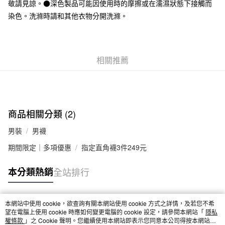
敬請見諒。●深色製品可能因使用時的摩擦或在濡濕狀態下接觸而
7-11取貨付款
染色。洗滌時請和其他衣物分開洗滌。
每筆NT$65，滿NT$1,000(含以上)免運費
付款後7-11取貨
相關推薦
每筆NT$65，滿NT$1,000(含以上)免運費
宅配
每筆NT$150，滿NT$2,000(含以上)免運費
無印良品門市自取
商品相關分類 (2)
免運費
男裝
男襪
期間限定｜多項優惠
指定直角襪3件249元
本分類熱銷
全站排行
本網站中使用 cookie，欲查詢有關本網站使用 cookie 方式之詳情，及若您不希
熱門標籤
望在電腦上使用 cookie 時應如何變更電腦的 cookie 設定，請參閱本網站「
隱私
權條款
」之 Cookie 聲明。您繼續使用本網站即表示您同意本公司得按本網站使