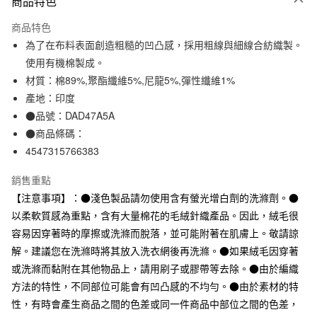
商品特色
信用卡一次付款
商品特色
信用卡分期付款
為了在布料表面創造粗糙的凹凸感，採用粗線與細線合紡織製。
3 期 0 利率 每期
NT$33
21家銀行
使用有機棉製成。
材質：棉89%,聚酯纖維5%,尼龍5%,彈性纖維1%
合作金庫商業銀行
第一商業銀行
超商取貨付款
華南商業銀行
彰化商業銀行
產地：印度
LINE Pay
上海商業儲蓄銀行
台北富邦商業銀行
●品號：DAD47A5A
國泰世華商業銀行
兆豐國際商業銀行
●商品條碼：
Apple Pay
臺灣中小企業銀行
台中商業銀行
4547315766383
匯豐（台灣）商業銀行
華泰商業銀行
街口支付
聯邦商業銀行
遠東國際商業銀行
銷售重點
元大商業銀行
永豐商業銀行
悠遊付
【注意事項】：●淺色製品請勿使用含有螢光增白劑的洗滌劑。●
玉山商業銀行
星展（台灣）商業銀行
以柔軟質感為重點，含有大量棉花的毛絨針織產品。因此，絨毛很
台新國際商業銀行
中國信託商業銀行
運送方式
台灣樂天信用卡公司
容易因穿著時的摩擦或洗滌而脫落，並可能附著在肌膚上。敬請諒
全家取貨付款
解。建議您在洗滌時將其放入洗衣網後再洗滌。●如果絨毛因穿著
每筆NT$65，滿NT$1,000(含以上)免運費
或洗滌而黏附在其他物品上，請用刷子或膠帶等去除。●由於編織
方法的特性，不同部位可能會有凹凸感的不均勻。●由於素材的特
付款後全家取貨
性，有時會產生商品之間的色差或同一件商品中部位之間的色差，
每筆NT$65，滿NT$1,000(含以上)免運費