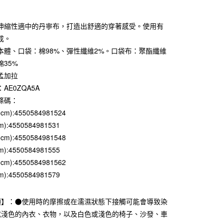
次付款
伸縮性適中的丹寧布，打造出舒適的穿著感受。使用有
期付款
成。
0 利率 每期
NT$264
21家銀行
本體、口袋：棉98%、彈性纖維2%。口袋布：聚酯纖維
棉35%
庫商業銀行
第一商業銀行
付款
業銀行
彰化商業銀行
孟加拉
業儲蓄銀行
台北富邦商業銀行
AE0ZQA5A
華商業銀行
兆豐國際商業銀行
條碼：
小企業銀行
台中商業銀行
5cm):4550584981524
台灣）商業銀行
華泰商業銀行
m):4550584981531
業銀行
遠東國際商業銀行
業銀行
永豐商業銀行
5cm):4550584981548
業銀行
星展（台灣）商業銀行
m):4550584981555
際商業銀行
中國信託商業銀行
5cm):4550584981562
天信用卡公司
m):4550584981579
付款
項】：●使用時的摩擦或在濡濕狀態下接觸可能會導致染
5，滿NT$1,000(含以上)免運費
或淺色的內衣、衣物，以及白色或淺色的椅子、沙發、車
家取貨