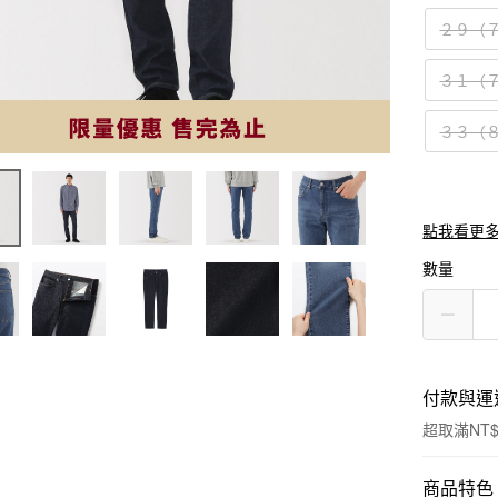
２９（
３１（
３３（
點我看更
數量
付款與運
超取滿NT$
付款方式
商品特色