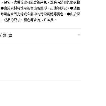
子、包包、皮帶等處可能會被染色。洗滌時請和其他衣物
5，滿NT$1,000(含以上)免運費
。●由於素材特性可能會出現變形、扭曲等狀況。●淺色
納時可能會因光線或空氣中的污染氣體等變色。●由於採
付款
工，成品的尺寸、顏色等會有少許差異。
5，滿NT$1,000(含以上)免運費
1取貨
類 (2)
5，滿NT$1,000(含以上)免運費
褲
50，滿NT$2,000(含以上)免運費
折扣專區
SALE｜衣料服飾
門市自取