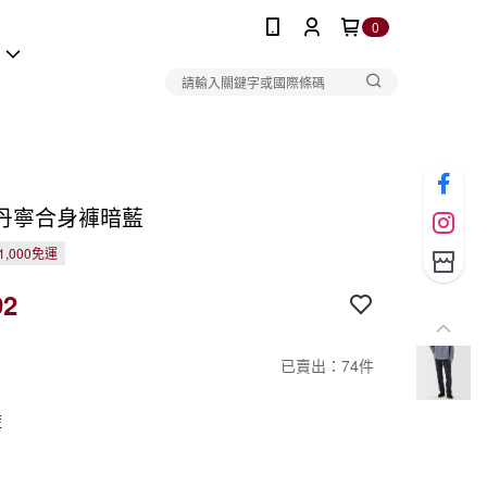
0
報
丹寧合身褲暗藍
1,000免運
92
已賣出：74件
藍