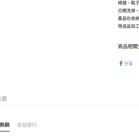
椅類、鞋
每筆NT$6
分開洗滌
產品在收
7-11取貨
用成品加
每筆NT$6
付款後7-1
商品相關分
每筆NT$6
男裝
男
宅配
分享
每筆NT$1
SALE｜
無印良品
免運費
推薦
熱銷
全站排行