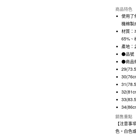
信用卡一
商品特色
使用了
信用卡分
機棉製
3 期 
材質：
65%、
合作金
超商取貨
華南商
產地：
LINE Pay
上海商
●品號：
國泰世
●商品
Apple Pay
臺灣中
29(73.
匯豐（
街口支付
30(76c
聯邦商
元大商
31(78.
悠遊付
玉山商
32(81c
台新國
33(83.
台灣樂
運送方式
34(86c
全家取貨
銷售重點
【注意事
每筆NT$6
色。白色
付款後全