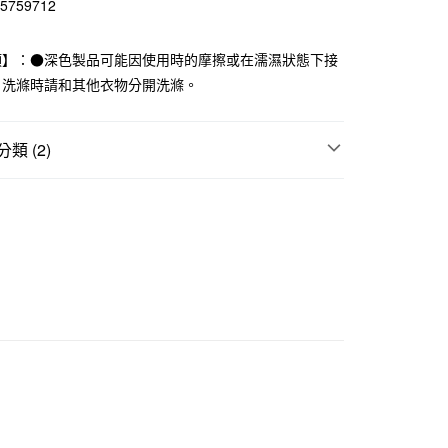
15759712
華商業銀行
兆豐國際商業銀行
小企業銀行
台中商業銀行
項】：●深色製品可能因使用時的摩擦或在濡濕狀態下接
台灣）商業銀行
華泰商業銀行
業銀行
遠東國際商業銀行
。洗滌時請和其他衣物分開洗滌。
業銀行
永豐商業銀行
業銀行
星展（台灣）商業銀行
際商業銀行
中國信託商業銀行
類 (2)
天信用卡公司
襪
付款
｜多項優惠
指定直角襪3件249元
5，滿NT$1,000(含以上)免運費
家取貨
5，滿NT$1,000(含以上)免運費
付款
5，滿NT$1,000(含以上)免運費
1取貨
5，滿NT$1,000(含以上)免運費