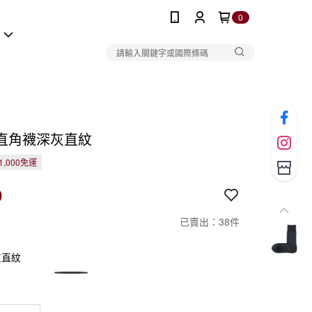
0
報
直角襪深灰直紋
1,000免運
9
已賣出：38件
灰直紋