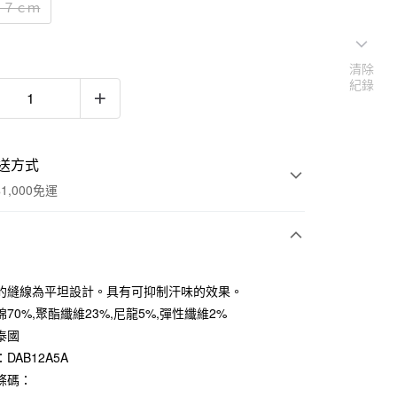
２７ｃｍ
清除
紀錄
送方式
1,000免運
次付款
的縫線為平坦設計。具有可抑制汗味的效果。
期付款
70%,聚酯纖維23%,尼龍5%,彈性纖維2%
0 利率 每期
NT$33
21家銀行
泰國
DAB12A5A
庫商業銀行
第一商業銀行
付款
業銀行
彰化商業銀行
條碼：
業儲蓄銀行
台北富邦商業銀行