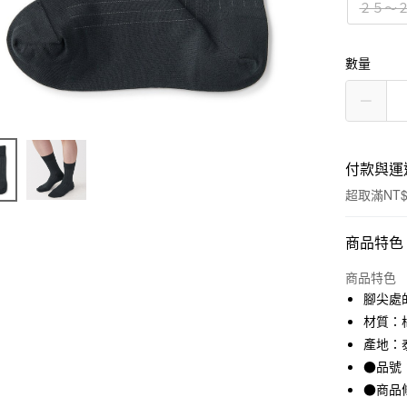
２５～
數量
付款與運
超取滿NT$
付款方式
商品特色
信用卡一
商品特色
腳尖處
信用卡分
材質：棉
3 期 
產地：
●品號：
合作金
超商取貨
華南商
●商品
LINE Pay
上海商