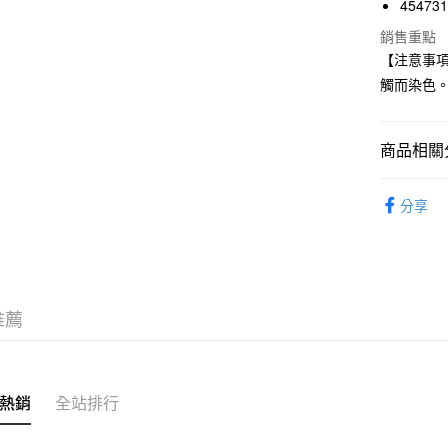
45473
國泰世
Apple Pay
銷售重點
臺灣中
【注意事
匯豐（
街口支付
聯邦商
觸而染色
元大商
悠遊付
玉山商
台新國
商品相關分
台灣樂
運送方式
男裝
男
分享
全家取貨
期間限定
每筆NT$6
付款後全
每筆NT$6
推薦
7-11取貨
每筆NT$6
熱銷
全站排行
付款後7-1
每筆NT$6