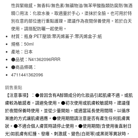
性與緊緻感。無香料/無色素/無礦物油/無苯甲酸酯類防腐劑/無酒
合作金庫商業銀行
第一商業銀行
超商取貨付款
華南商業銀行
彰化商業銀行
精◎用法：化妝水後，取適量於手心，塗抹於全臉。也可用於特
LINE Pay
上海商業儲蓄銀行
台北富邦商業銀行
別在意的部位進行重點護理。建議作為夜間保養使用。若於白天
國泰世華商業銀行
兆豐國際商業銀行
使用，請搭配防曬一起使用。
Apple Pay
臺灣中小企業銀行
台中商業銀行
材質：瓶身:PET壓頭:聚丙烯蓋子:聚丙烯盒子:紙
匯豐（台灣）商業銀行
華泰商業銀行
街口支付
規格：50ml
聯邦商業銀行
遠東國際商業銀行
產地：日本
元大商業銀行
永豐商業銀行
悠遊付
玉山商業銀行
星展（台灣）商業銀行
●品號：N41362096RRR
台新國際商業銀行
中國信託商業銀行
●商品條碼：
運送方式
台灣樂天信用卡公司
4711441362096
全家取貨付款
每筆NT$65，滿NT$1,000(含以上)免運費
銷售重點
【注意事項】：●曾因含有A醇類成分的化妝品引起肌膚不適，或肌
付款後全家取貨
膚較為敏感者，請避免使用。●初次使用或肌膚較敏感時，建議僅
每筆NT$65，滿NT$1,000(含以上)免運費
於夜間保養時使用，並從少量開始，或適當延長使用間隔，以循序
7-11取貨付款
漸進的方式讓肌膚適應。●使用期間請注意是否有產生任何肌膚異
狀。●不適合個人膚質時請停止使用。●使用期間(含使用後直射日
每筆NT$65，滿NT$1,000(含以上)免運費
光)如肌膚有紅腫、發癢、刺激感、變色(白斑等)或黑斑等異狀時，
付款後7-11取貨