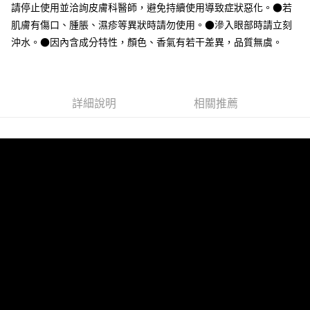
請停止使用並洽詢皮膚科醫師，避免持續使用導致症狀惡化。●若
每筆NT$65，滿NT$1,000(含以上)免運費
肌膚有傷口、腫脹、濕疹等異狀時請勿使用。●滲入眼部時請立刻
沖水。●因內含成分特性，顏色、香氣有若干差異，品質無虞。
宅配
每筆NT$150，滿NT$2,000(含以上)免運費
無印良品門市自取
詳細說明
相關推薦
免運費