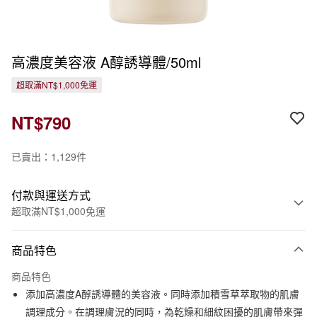
高濃度美容液 A醇誘導體/50ml
超取滿NT$1,000免運
NT$790
已賣出：1,129件
付款與運送方式
超取滿NT$1,000免運
付款方式
商品特色
信用卡一次付款
商品特色
信用卡分期付款
添加高濃度A醇誘導體的美容液。同時添加積雪草萃取物的肌膚
3 期 0 利率 每期
NT$263
21家銀行
調理成分。在調理膚況的同時，為乾燥和細紋困擾的肌膚帶來彈