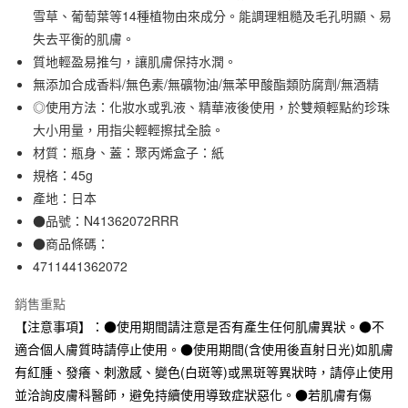
雪草、葡萄葉等14種植物由來成分。能調理粗糙及毛孔明顯、易
合作金庫商業銀行
第一商業銀行
超商取貨付款
華南商業銀行
彰化商業銀行
失去平衡的肌膚。
LINE Pay
上海商業儲蓄銀行
台北富邦商業銀行
質地輕盈易推勻，讓肌膚保持水潤。
國泰世華商業銀行
兆豐國際商業銀行
無添加合成香料/無色素/無礦物油/無苯甲酸酯類防腐劑/無酒精
Apple Pay
臺灣中小企業銀行
台中商業銀行
◎使用方法：化妝水或乳液、精華液後使用，於雙頰輕點約珍珠
匯豐（台灣）商業銀行
華泰商業銀行
街口支付
大小用量，用指尖輕輕擦拭全臉。
聯邦商業銀行
遠東國際商業銀行
材質：瓶身、蓋：聚丙烯盒子：紙
元大商業銀行
永豐商業銀行
悠遊付
玉山商業銀行
星展（台灣）商業銀行
規格：45g
台新國際商業銀行
中國信託商業銀行
產地：日本
運送方式
台灣樂天信用卡公司
●品號：N41362072RRR
全家取貨付款
●商品條碼：
每筆NT$65，滿NT$1,000(含以上)免運費
4711441362072
付款後全家取貨
銷售重點
每筆NT$65，滿NT$1,000(含以上)免運費
【注意事項】：●使用期間請注意是否有產生任何肌膚異狀。●不
7-11取貨付款
適合個人膚質時請停止使用。●使用期間(含使用後直射日光)如肌膚
有紅腫、發癢、刺激感、變色(白斑等)或黑斑等異狀時，請停止使用
每筆NT$65，滿NT$1,000(含以上)免運費
並洽詢皮膚科醫師，避免持續使用導致症狀惡化。●若肌膚有傷
付款後7-11取貨