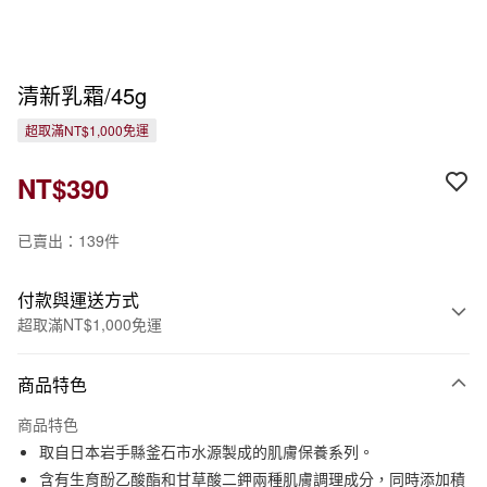
清新乳霜/45g
超取滿NT$1,000免運
NT$390
已賣出：139件
付款與運送方式
超取滿NT$1,000免運
付款方式
商品特色
信用卡一次付款
商品特色
信用卡分期付款
取自日本岩手縣釜石市水源製成的肌膚保養系列。
3 期 0 利率 每期
NT$130
21家銀行
含有生育酚乙酸酯和甘草酸二鉀兩種肌膚調理成分，同時添加積