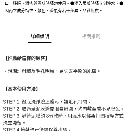
口、腫脹、濕疹等異狀時請勿使用。●滲入眼部時請立刻沖水。●
每筆NT$65，滿NT$1,000(含以上)免運費
因內含成分特性，顏色、香氣有若干差異，品質無虞。
宅配
每筆NT$150，滿NT$2,000(含以上)免運費
詳細說明
相關推薦
無印良品門市自取
免運費
【推薦給這樣的顧客】
・想調理粗糙及毛孔明顯、易失去平衡的肌膚。
【基本使用方法】
STEP 1. 徹底洗淨臉上髒污，讓毛孔打開。
STEP 2. 取適量泥膜避開眼唇周圍，均勻敷至看不見膚色。
STEP 3. 靜待泥膜約 8分乾時，用溫水以輕柔打圈按摩方式
洗去殘留。
STEP 4.接著進行後續保養步驟。