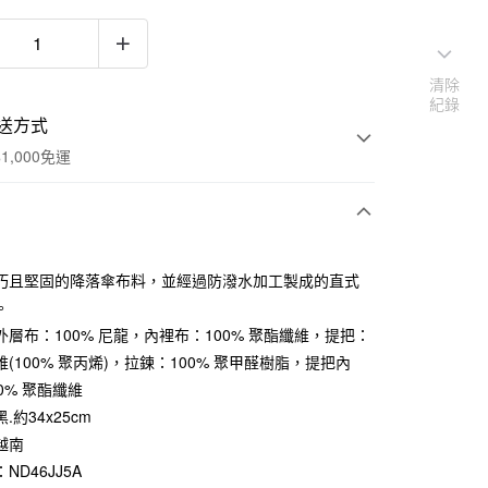
清除
紀錄
送方式
1,000免運
次付款
巧且堅固的降落傘布料，並經過防潑水加工製成的直式
期付款
。
0 利率 每期
NT$196
21家銀行
外層布：100% 尼龍，內裡布：100% 聚酯纖維，提把：
(100% 聚丙烯)，拉鍊：100% 聚甲醛樹脂，提把內
庫商業銀行
第一商業銀行
付款
業銀行
彰化商業銀行
0% 聚酯纖維
業儲蓄銀行
台北富邦商業銀行
.約34x25cm
華商業銀行
兆豐國際商業銀行
越南
小企業銀行
台中商業銀行
ND46JJ5A
台灣）商業銀行
華泰商業銀行