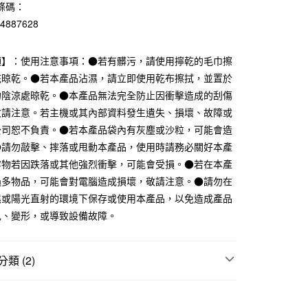
條碼：
業銀行
遠東國際商業銀行
業銀行
永豐商業銀行
84887628
業銀行
星展（台灣）商業銀行
際商業銀行
中國信託商業銀行
項】：使用注意事項：●若有髒污，請使用擰乾的毛巾擦
天信用卡公司
底晾乾。●若本產品沾濕，請立即使用乾布擦拭，並置於
的陰涼處晾乾。●本產品無法完全防止因衝擊造成的刮傷
付款
敬請注意。若主機或其內部資料發生遺失、損壞、故障或
5，滿NT$1,000(含以上)免運費
公司恕不負責。●若本產品袋內有灰塵或沙粒，可能會造
家取貨
●請勿敲擊、摔落或甩動本產品，使用時請務必關好本產
5，滿NT$1,000(含以上)免運費
容物若因跌落或其他強烈衝擊，可能會受損。●若在本產
過多物品，可能會對電腦造成損壞，敬請注意。●請勿在
付款
濕或陽光直射的環境下保存或使用本產品，以免造成產品
5，滿NT$1,000(含以上)免運費
色、變形，或導致設備故障。
1取貨
5，滿NT$1,000(含以上)免運費
類 (2)
上收納用品
50，滿NT$2,000(含以上)免運費