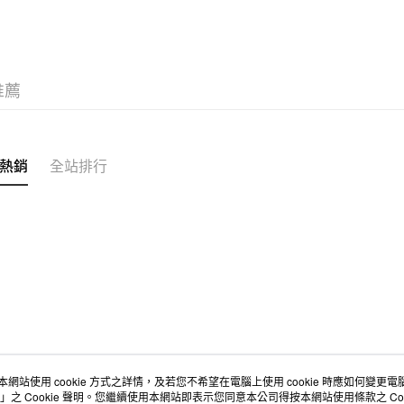
電器
數
無印良品
免運費
推薦
熱銷
全站排行
本網站使用 cookie 方式之詳情，及若您不希望在電腦上使用 cookie 時應如何變更電腦的
店舖情報
空間改造企劃服務
會員服務
」之 Cookie 聲明。您繼續使用本網站即表示您同意本公司得按本網站使用條款之 Coo
門市服務
大宗採購
人才招募