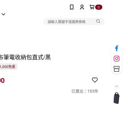
0
報
布筆電收納包直式/黑
1,000免運
90
已賣出：153件