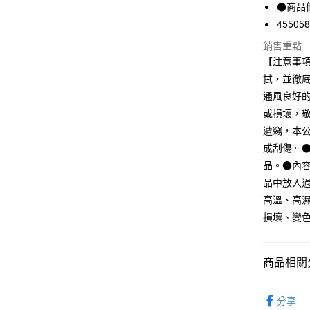
街口支付
●商品
聯邦商
元大商
45505
悠遊付
玉山商
銷售重點
台新國
【注意事
台灣樂
運送方式
拭，並徹
通風良好
全家取貨
或損壞，
每筆NT$6
遭竊，本
付款後全
成刮傷。
每筆NT$6
品。●內
品中放入
7-11取貨
高溫、高
每筆NT$6
損壞、變
付款後7-1
每筆NT$6
商品相關分
宅配
文具
桌
每筆NT$1
分享