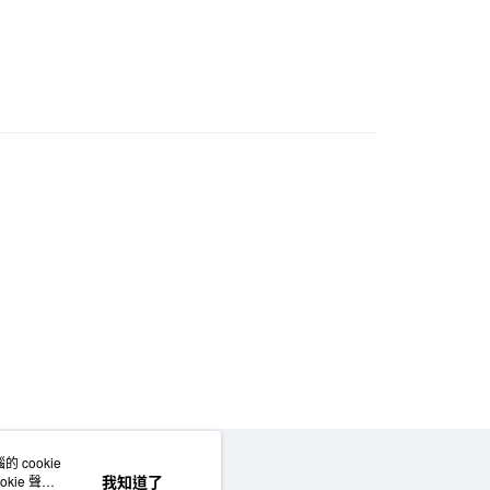
位配件用品
門市自取
 cookie
網站地圖
我知道了
kie 聲明