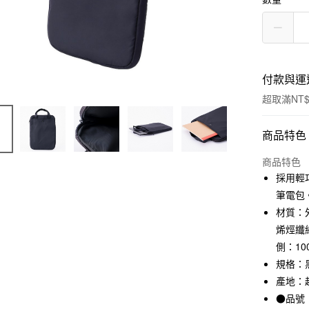
付款與運
超取滿NT$
付款方式
商品特色
信用卡一
商品特色
採用輕
信用卡分
筆電包
3 期 
材質：
烯烴纖維
合作金
超商取貨
華南商
側：10
LINE Pay
上海商
規格：黑
國泰世
產地：
Apple Pay
臺灣中
●品號：
匯豐（