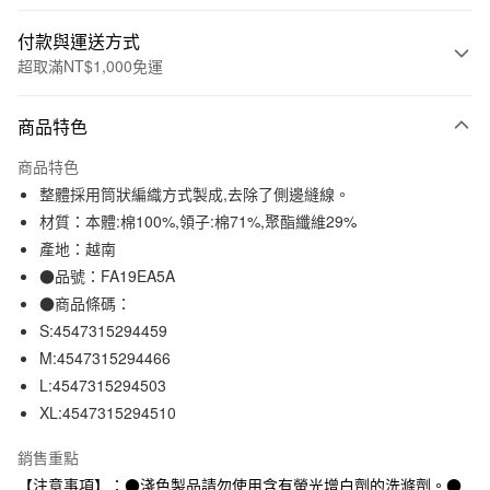
付款與運送方式
超取滿NT$1,000免運
付款方式
商品特色
信用卡一次付款
商品特色
信用卡分期付款
整體採用筒狀編織方式製成,去除了側邊縫線。
3 期 0 利率 每期
NT$130
21家銀行
材質：本體:棉100%,領子:棉71%,聚酯纖維29%
產地：越南
合作金庫商業銀行
第一商業銀行
超商取貨付款
華南商業銀行
彰化商業銀行
●品號：FA19EA5A
LINE Pay
上海商業儲蓄銀行
台北富邦商業銀行
●商品條碼：
國泰世華商業銀行
兆豐國際商業銀行
S:4547315294459
Apple Pay
臺灣中小企業銀行
台中商業銀行
M:4547315294466
匯豐（台灣）商業銀行
華泰商業銀行
街口支付
L:4547315294503
聯邦商業銀行
遠東國際商業銀行
XL:4547315294510
元大商業銀行
永豐商業銀行
悠遊付
玉山商業銀行
星展（台灣）商業銀行
銷售重點
台新國際商業銀行
中國信託商業銀行
運送方式
台灣樂天信用卡公司
【注意事項】：●淺色製品請勿使用含有螢光增白劑的洗滌劑。●