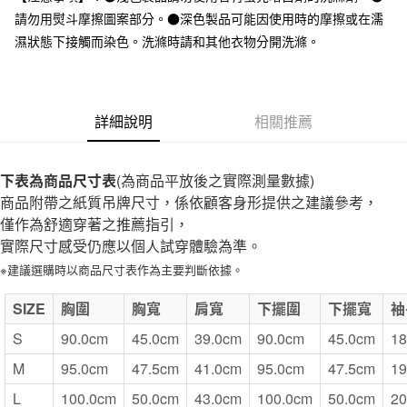
全家取貨付款
請勿用熨斗摩擦圖案部分。●深色製品可能因使用時的摩擦或在濡
每筆NT$65，滿NT$1,000(含以上)免運費
濕狀態下接觸而染色。洗滌時請和其他衣物分開洗滌。
付款後全家取貨
每筆NT$65，滿NT$1,000(含以上)免運費
詳細說明
相關推薦
7-11取貨付款
每筆NT$65，滿NT$1,000(含以上)免運費
下表為商品尺寸表
(為商品平放後之實際測量數據)
付款後7-11取貨
商品附帶之紙質吊牌尺寸，係依顧客身形提供之建議參考，
每筆NT$65，滿NT$1,000(含以上)免運費
僅作為舒適穿著之推薦指引，
實際尺寸感受仍應以個人試穿體驗為準。
宅配
※建議選購時以商品尺寸表作為主要判斷依據。
每筆NT$150，滿NT$2,000(含以上)免運費
無印良品門市自取
SIZE
胸圍
胸寬
肩寬
下擺圍
下擺寬
袖
免運費
S
90.0cm
45.0cm
39.0cm
90.0cm
45.0cm
18
M
95.0cm
47.5cm
41.0cm
95.0cm
47.5cm
19
L
100.0cm
50.0cm
43.0cm
100.0cm
50.0cm
20