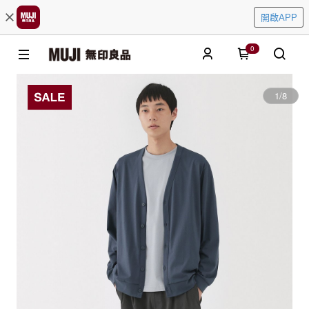
開啟APP
0
1
/
8