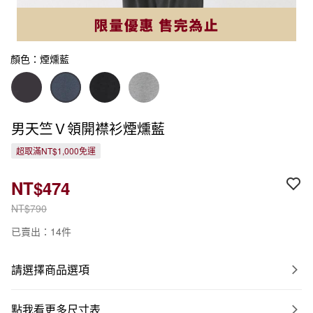
顏色：煙燻藍
男天竺Ｖ領開襟衫煙燻藍
超取滿NT$1,000免運
NT$474
NT$790
已賣出：14件
請選擇商品選項
點我看更多尺寸表