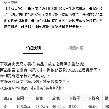
台灣樂天信用卡公司
銷售重點
全家取貨付款
【注意事項】：●本商品的本體採用40%再生聚酯纖維。●深色製
每筆NT$65，滿NT$1,000(含以上)免運費
品可能因使用時的摩擦或在濡濕狀態下接觸而染色。洗滌時請和其
他衣物分開洗滌。●由於素材的特性原因，會因穿戴或洗滌時的摩
付款後全家取貨
擦而起毛、起毛球。此時請儘快以除毛球器等保養。
每筆NT$65，滿NT$1,000(含以上)免運費
7-11取貨付款
每筆NT$65，滿NT$1,000(含以上)免運費
詳細說明
相關推薦
付款後7-11取貨
每筆NT$65，滿NT$1,000(含以上)免運費
下表為商品尺寸表
(為商品平放後之實際測量數據)
商品附帶之紙質吊牌尺寸，係依顧客身形提供之建議參考，
宅配
僅作為舒適穿著之推薦指引，
每筆NT$150，滿NT$2,000(含以上)免運費
實際尺寸感受仍應以個人試穿體驗為準。
無印良品門市自取
※建議選購時以商品尺寸表作為主要判斷依據。
免運費
SIZE
胸圍
胸寬
肩寬
下擺圍
下擺寬
袖
S
106.0cm
53.0cm
46.0cm
91.0cm
45.5cm
58