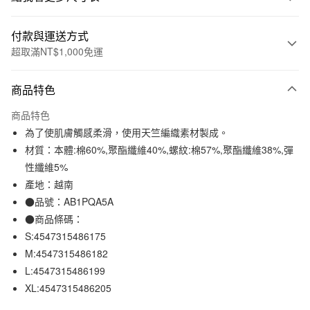
付款與運送方式
超取滿NT$1,000免運
付款方式
商品特色
信用卡一次付款
商品特色
信用卡分期付款
為了使肌膚觸感柔滑，使用天竺編織素材製成。
3 期 0 利率 每期
NT$158
21家銀行
材質：本體:棉60%,聚酯纖維40%,螺紋:棉57%,聚酯纖維38%,彈
性纖維5%
合作金庫商業銀行
第一商業銀行
超商取貨付款
華南商業銀行
彰化商業銀行
產地：越南
LINE Pay
上海商業儲蓄銀行
台北富邦商業銀行
●品號：AB1PQA5A
國泰世華商業銀行
兆豐國際商業銀行
●商品條碼：
Apple Pay
臺灣中小企業銀行
台中商業銀行
S:4547315486175
匯豐（台灣）商業銀行
華泰商業銀行
街口支付
M:4547315486182
聯邦商業銀行
遠東國際商業銀行
L:4547315486199
元大商業銀行
永豐商業銀行
悠遊付
玉山商業銀行
星展（台灣）商業銀行
XL:4547315486205
台新國際商業銀行
中國信託商業銀行
運送方式