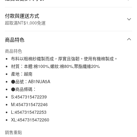
付款與運送方式
超取滿NT$1,000免運
付款方式
商品特色
信用卡一次付款
商品特色
信用卡分期付款
布料以粗棉紗織製而成，厚實且強韌。使用有機棉製成。
3 期 0 利率 每期
NT$157
21家銀行
材質：本體:棉100%,螺紋:棉80%,聚酯纖維20%
產地：越南
合作金庫商業銀行
第一商業銀行
超商取貨付款
華南商業銀行
彰化商業銀行
●品號：AB1NUA5A
LINE Pay
上海商業儲蓄銀行
台北富邦商業銀行
●商品條碼：
國泰世華商業銀行
兆豐國際商業銀行
S:4547315472239
Apple Pay
臺灣中小企業銀行
台中商業銀行
M:4547315472246
匯豐（台灣）商業銀行
華泰商業銀行
街口支付
L:4547315472253
聯邦商業銀行
遠東國際商業銀行
XL:4547315472260
元大商業銀行
永豐商業銀行
悠遊付
玉山商業銀行
星展（台灣）商業銀行
銷售重點
台新國際商業銀行
中國信託商業銀行
運送方式