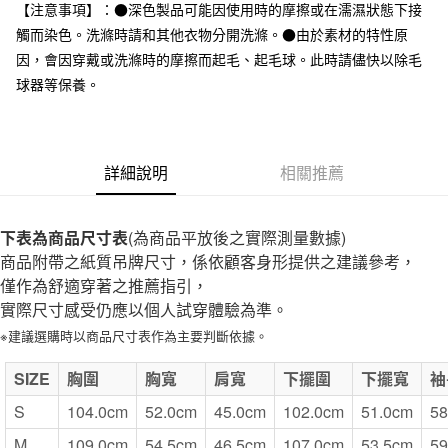
台灣樂天信用卡公司
【注意事項】：●深色製品可能因使用時的摩擦或在濡濕狀態下接
全家取貨付款
觸而染色。洗滌時請和其他衣物分開洗滌。●由於素材的特性原
每筆NT$65，滿NT$1,000(含以上)免運費
因，會因穿戴或洗滌時的摩擦而起毛、起毛球。此時請儘快以除毛
球器等保養。
付款後全家取貨
每筆NT$65，滿NT$1,000(含以上)免運費
7-11取貨付款
詳細說明
相關推薦
每筆NT$65，滿NT$1,000(含以上)免運費
付款後7-11取貨
下表為商品尺寸表
(為商品平放後之實際測量數據)
每筆NT$65，滿NT$1,000(含以上)免運費
商品附帶之紙質吊牌尺寸，係依顧客身形提供之建議參考，
僅作為舒適穿著之推薦指引，
宅配
實際尺寸感受仍應以個人試穿體驗為準。
每筆NT$150，滿NT$2,000(含以上)免運費
※建議選購時以商品尺寸表作為主要判斷依據。
無印良品門市自取
SIZE
免運費
胸圍
胸寬
肩寬
下擺圍
下擺寬
袖
S
104.0cm
52.0cm
45.0cm
102.0cm
51.0cm
58
M
109.0cm
54.5cm
46.5cm
107.0cm
53.5cm
59