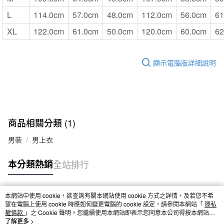
L
114.0cm
57.0cm
48.0cm
112.0cm
56.0cm
61
XL
122.0cm
61.0cm
50.0cm
120.0cm
60.0cm
62
顯示電腦版詳細說明
商品相關分類 (1)
男裝
男上衣
本分類熱銷
全站排行
本網站中使用 cookie，欲查詢有關本網站使用 cookie 方式之詳情，及若您不希
熱門標籤
望在電腦上使用 cookie 時應如何變更電腦的 cookie 設定，請參閱本網站「
隱私
權條款
」之 Cookie 聲明。您繼續使用本網站即表示您同意本公司得按本網站使
用條款之 Cookie 聲明使用 cookie。
了解更多 >