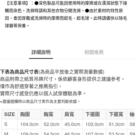
台灣樂天信用卡公司
【注意事項】：●深色製品可能因使用時的摩擦或在濡濕狀態下接
全家取貨付款
觸而染色。洗滌時請和其他衣物分開洗滌。●由於素材的特性原
每筆NT$65，滿NT$1,000(含以上)免運費
因，會因穿戴或洗滌時的摩擦而起毛、起毛球。此時請儘快以除毛
球器等保養。
付款後全家取貨
每筆NT$65，滿NT$1,000(含以上)免運費
7-11取貨付款
詳細說明
相關推薦
每筆NT$65，滿NT$1,000(含以上)免運費
付款後7-11取貨
下表為商品尺寸表
(為商品平放後之實際測量數據)
每筆NT$65，滿NT$1,000(含以上)免運費
商品附帶之紙質吊牌尺寸，係依顧客身形提供之建議參考，
僅作為舒適穿著之推薦指引，
宅配
實際尺寸感受仍應以個人試穿體驗為準。
每筆NT$150，滿NT$2,000(含以上)免運費
※建議選購時以商品尺寸表作為主要判斷依據。
無印良品門市自取
SIZE
免運費
胸圍
胸寬
肩寬
下擺圍
下擺寬
袖
S
104.0cm
52.0cm
45.0cm
102.0cm
51.0cm
58
M
109.0cm
54.5cm
46.5cm
107.0cm
53.5cm
59