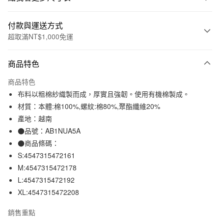
付款與運送方式
超取滿NT$1,000免運
付款方式
商品特色
信用卡一次付款
商品特色
信用卡分期付款
布料以粗棉紗織製而成，厚實且強韌。使用有機棉製成。
3 期 0 利率 每期
NT$157
21家銀行
材質：本體:棉100%,螺紋:棉80%,聚酯纖維20%
產地：越南
合作金庫商業銀行
第一商業銀行
超商取貨付款
華南商業銀行
彰化商業銀行
●品號：AB1NUA5A
LINE Pay
上海商業儲蓄銀行
台北富邦商業銀行
●商品條碼：
國泰世華商業銀行
兆豐國際商業銀行
S:4547315472161
Apple Pay
臺灣中小企業銀行
台中商業銀行
M:4547315472178
匯豐（台灣）商業銀行
華泰商業銀行
街口支付
L:4547315472192
聯邦商業銀行
遠東國際商業銀行
XL:4547315472208
元大商業銀行
永豐商業銀行
悠遊付
玉山商業銀行
星展（台灣）商業銀行
銷售重點
台新國際商業銀行
中國信託商業銀行
運送方式