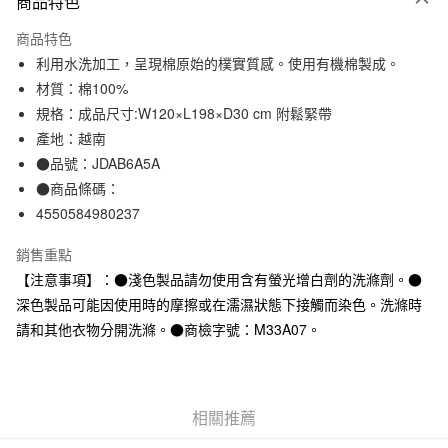
商品特色
信用卡一次付款
商品特色
信用卡分期付款
利用水洗加工，呈現棉原始的樸實質感。使用有機棉製成。
3 期 0 利率 每期
NT$263
21家銀行
材質：棉100%
規格：成品尺寸:W120×L198×D30 cm 附鬆緊帶
合作金庫商業銀行
第一商業銀行
超商取貨付款
華南商業銀行
彰化商業銀行
產地：越南
LINE Pay
上海商業儲蓄銀行
台北富邦商業銀行
●品號：JDAB6A5A
國泰世華商業銀行
兆豐國際商業銀行
●商品條碼：
Apple Pay
臺灣中小企業銀行
台中商業銀行
4550584980237
匯豐（台灣）商業銀行
華泰商業銀行
街口支付
聯邦商業銀行
遠東國際商業銀行
銷售重點
元大商業銀行
永豐商業銀行
悠遊付
【注意事項】：●淺色製品請勿使用含有螢光增白劑的洗滌劑。●
玉山商業銀行
星展（台灣）商業銀行
深色製品可能因使用時的摩擦或在濡濕狀態下接觸而染色。洗滌時
台新國際商業銀行
中國信託商業銀行
運送方式
台灣樂天信用卡公司
請和其他衣物分開洗滌。●商檢字號：M33A07。
全家取貨付款
每筆NT$65，滿NT$1,000(含以上)免運費
付款後全家取貨
相關推薦
每筆NT$65，滿NT$1,000(含以上)免運費