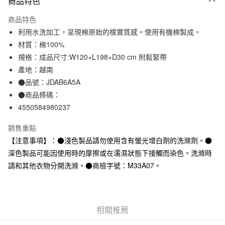
商品特色
信用卡一次付款
商品特色
信用卡分期付款
利用水洗加工，呈現棉原始的樸實質感。使用有機棉製成。
3 期 0 利率 每期
NT$263
21家銀行
材質：棉100%
規格：成品尺寸:W120×L198×D30 cm 附鬆緊帶
合作金庫商業銀行
第一商業銀行
超商取貨付款
華南商業銀行
彰化商業銀行
產地：越南
LINE Pay
上海商業儲蓄銀行
台北富邦商業銀行
●品號：JDAB6A5A
國泰世華商業銀行
兆豐國際商業銀行
●商品條碼：
Apple Pay
臺灣中小企業銀行
台中商業銀行
4550584980237
匯豐（台灣）商業銀行
華泰商業銀行
街口支付
聯邦商業銀行
遠東國際商業銀行
銷售重點
元大商業銀行
永豐商業銀行
悠遊付
【注意事項】：●淺色製品請勿使用含有螢光增白劑的洗滌劑。●
玉山商業銀行
星展（台灣）商業銀行
深色製品可能因使用時的摩擦或在濡濕狀態下接觸而染色。洗滌時
台新國際商業銀行
中國信託商業銀行
運送方式
台灣樂天信用卡公司
請和其他衣物分開洗滌。●商檢字號：M33A07。
全家取貨付款
每筆NT$65，滿NT$1,000(含以上)免運費
付款後全家取貨
相關推薦
每筆NT$65，滿NT$1,000(含以上)免運費