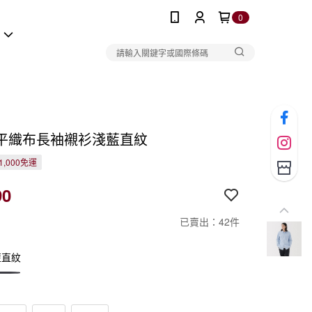
0
報
平織布長袖襯衫淺藍直紋
1,000免運
90
已賣出：42件
藍直紋