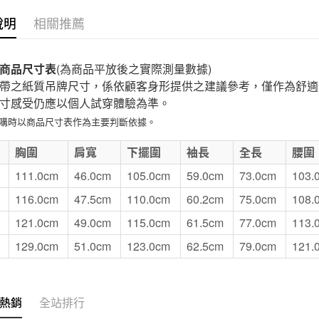
付款後7-1
說明
相關推薦
每筆NT$6
宅配
商品尺寸表
(為商品平放後之實際測量數據)
每筆NT$1
帶之紙質吊牌尺寸，係依顧客身形提供之建議參考，僅作為舒適
寸感受仍應以個人試穿體驗為準。
無印良品
選購時以商品尺寸表作為主要判斷依據。
免運費
E
胸圍
肩寬
下擺圍
袖長
全長
腰圍
111.0cm
46.0cm
105.0cm
59.0cm
73.0cm
103.
116.0cm
47.5cm
110.0cm
60.2cm
75.0cm
108.
121.0cm
49.0cm
115.0cm
61.5cm
77.0cm
113.
129.0cm
51.0cm
123.0cm
62.5cm
79.0cm
121.
熱銷
全站排行