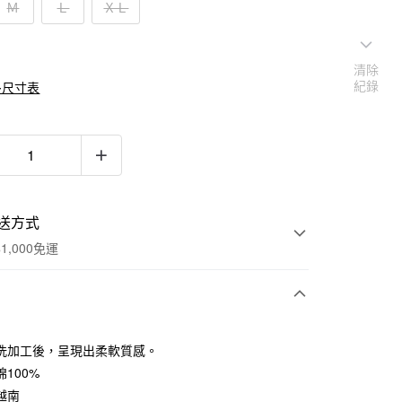
Ｍ
Ｌ
ＸＬ
清除
紀錄
多尺寸表
送方式
1,000免運
次付款
洗加工後，呈現出柔軟質感。
期付款
100%
0 利率 每期
NT$196
21家銀行
越南