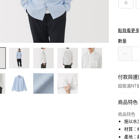
Ｓ
點我看更
數量
付款與運
超取滿NT$
付款方式
商品特色
信用卡一
商品特色
施以水
信用卡分
材質：棉
3 期 
產地：