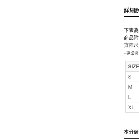
詳細
下表為
商品附
實際尺
※建議
SIZ
S
M
L
XL
本分類