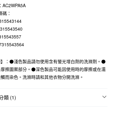
AC2WPA5A
庫商業銀行
第一商業銀行
付款
業銀行
彰化商業銀行
條碼：
業儲蓄銀行
台北富邦商業銀行
315543144
華商業銀行
兆豐國際商業銀行
7315543540
小企業銀行
台中商業銀行
315543557
台灣）商業銀行
華泰商業銀行
7315543564
業銀行
遠東國際商業銀行
業銀行
永豐商業銀行
業銀行
星展（台灣）商業銀行
項】：●淺色製品請勿使用含有螢光增白劑的洗滌劑。●
際商業銀行
中國信託商業銀行
斗摩擦圖案部分。●深色製品可能因使用時的摩擦或在濡
天信用卡公司
接觸而染色。洗滌時請和其他衣物分開洗滌。
付款
5，滿NT$1,000(含以上)免運費
類 (1)
家取貨
上衣
5，滿NT$1,000(含以上)免運費
付款
5，滿NT$1,000(含以上)免運費