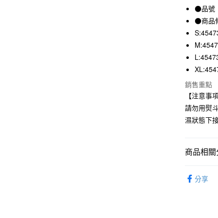
●品號：
合作金
超商取貨
華南商
●商品
LINE Pay
上海商
S:4547
國泰世
M:454
Apple Pay
臺灣中
L:4547
匯豐（
街口支付
XL:454
聯邦商
元大商
悠遊付
銷售重點
玉山商
【注意事
台新國
請勿用熨
台灣樂
運送方式
濕狀態下
全家取貨
每筆NT$6
商品相關分
付款後全
男裝
男
每筆NT$6
分享
7-11取貨
每筆NT$6