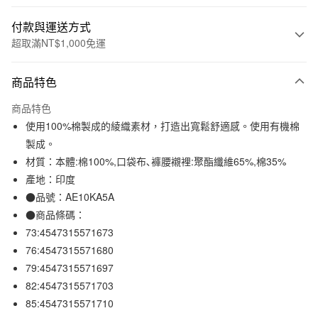
付款與運送方式
超取滿NT$1,000免運
付款方式
商品特色
信用卡一次付款
商品特色
信用卡分期付款
使用100%棉製成的綾織素材，打造出寬鬆舒適感。使用有機棉
3 期 0 利率 每期
NT$330
21家銀行
製成。
材質：本體:棉100%,口袋布､褲腰襯裡:聚酯纖維65%,棉35%
合作金庫商業銀行
第一商業銀行
超商取貨付款
華南商業銀行
彰化商業銀行
產地：印度
LINE Pay
上海商業儲蓄銀行
台北富邦商業銀行
●品號：AE10KA5A
國泰世華商業銀行
兆豐國際商業銀行
●商品條碼：
Apple Pay
臺灣中小企業銀行
台中商業銀行
73:4547315571673
匯豐（台灣）商業銀行
華泰商業銀行
街口支付
76:4547315571680
聯邦商業銀行
遠東國際商業銀行
79:4547315571697
元大商業銀行
永豐商業銀行
悠遊付
玉山商業銀行
星展（台灣）商業銀行
82:4547315571703
台新國際商業銀行
中國信託商業銀行
85:4547315571710
運送方式
台灣樂天信用卡公司