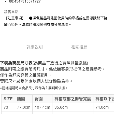
88:4547315571727
全家取貨付款
每筆NT$65，滿NT$1,000(含以上)免運費
銷售重點
【注意事項】：●深色製品可能因使用時的摩擦或在濡濕狀態下接
付款後全家取貨
觸而染色。洗滌時請和其他衣物分開洗滌。
每筆NT$65，滿NT$1,000(含以上)免運費
7-11取貨付款
每筆NT$65，滿NT$1,000(含以上)免運費
詳細說明
相關推薦
付款後7-11取貨
每筆NT$65，滿NT$1,000(含以上)免運費
下表為商品尺寸表
(為商品平放後之實際測量數據)
商品附帶之紙質吊牌尺寸，係依顧客身形提供之建議參考，
宅配
僅作為舒適穿著之推薦指引，
每筆NT$150，滿NT$2,000(含以上)免運費
實際尺寸感受仍應以個人試穿體驗為準。
無印良品門市自取
※建議選購時以商品尺寸表作為主要判斷依據。
免運費
SIZE
腰圍
臀圍
褲檔底部之褲管寬度
褲檔以下
73
77.0cm
107.4cm
35.6cm
74.0cm