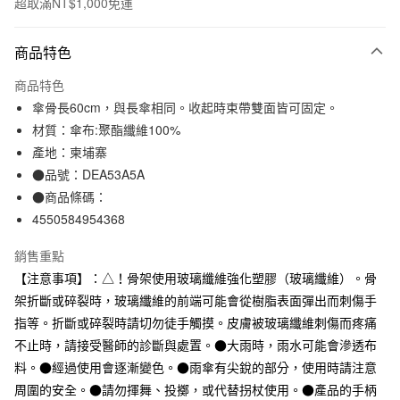
超取滿NT$1,000免運
付款方式
商品特色
信用卡一次付款
商品特色
信用卡分期付款
傘骨長60cm，與長傘相同。收起時束帶雙面皆可固定。
3 期 0 利率 每期
NT$196
21家銀行
材質：傘布:聚酯纖維100%
產地：柬埔寨
合作金庫商業銀行
第一商業銀行
超商取貨付款
華南商業銀行
彰化商業銀行
●品號：DEA53A5A
LINE Pay
上海商業儲蓄銀行
台北富邦商業銀行
●商品條碼：
國泰世華商業銀行
兆豐國際商業銀行
4550584954368
Apple Pay
臺灣中小企業銀行
台中商業銀行
匯豐（台灣）商業銀行
華泰商業銀行
銷售重點
街口支付
聯邦商業銀行
遠東國際商業銀行
【注意事項】：△！骨架使用玻璃纖維強化塑膠（玻璃纖維）。骨
元大商業銀行
永豐商業銀行
悠遊付
架折斷或碎裂時，玻璃纖維的前端可能會從樹脂表面彈出而刺傷手
玉山商業銀行
星展（台灣）商業銀行
指等。折斷或碎裂時請切勿徒手觸摸。皮膚被玻璃纖維刺傷而疼痛
台新國際商業銀行
中國信託商業銀行
運送方式
台灣樂天信用卡公司
不止時，請接受醫師的診斷與處置。●大雨時，雨水可能會滲透布
全家取貨付款
料。●經過使用會逐漸變色。●雨傘有尖銳的部分，使用時請注意
每筆NT$65，滿NT$1,000(含以上)免運費
周圍的安全。●請勿揮舞、投擲，或代替拐杖使用。●產品的手柄