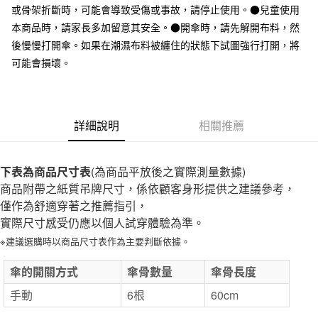
或骨架折斷時，可能會導致受傷或事故，請停止使用。●兒童使用
付款後全家取貨
本商品時，請家長多加留意其安全。●開傘時，請先解開布料，然
每筆NT$65，滿NT$1,000(含以上)免運費
後慢慢打開傘。如果在潮濕布料被纏住的狀態下試圖強行打開，將
7-11取貨付款
可能會損壞。
每筆NT$65，滿NT$1,000(含以上)免運費
付款後7-11取貨
詳細說明
相關推薦
每筆NT$65，滿NT$1,000(含以上)免運費
宅配
下表為商品尺寸表
(為商品平放後之實際測量數據)
每筆NT$150，滿NT$2,000(含以上)免運費
商品附帶之紙質吊牌尺寸，係依顧客身形提供之建議參考，
無印良品門市自取
僅作為舒適穿著之推薦指引，
免運費
實際尺寸感受仍應以個人試穿體驗為準。
※建議選購時以商品尺寸表作為主要判斷依據。
傘的開關方式
傘骨數量
傘骨長度
手動
6根
60cm