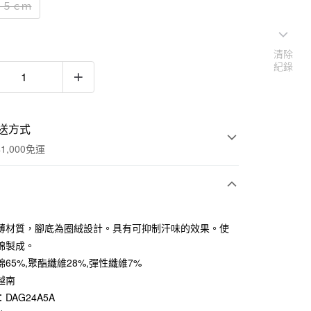
２５ｃｍ
清除
紀錄
送方式
1,000免運
次付款
薄材質，腳底為圈絨設計。具有可抑制汗味的效果。使
期付款
棉製成。
0 利率 每期
NT$33
21家銀行
65%,聚酯纖維28%,彈性纖維7%
越南
庫商業銀行
第一商業銀行
付款
業銀行
彰化商業銀行
DAG24A5A
業儲蓄銀行
台北富邦商業銀行