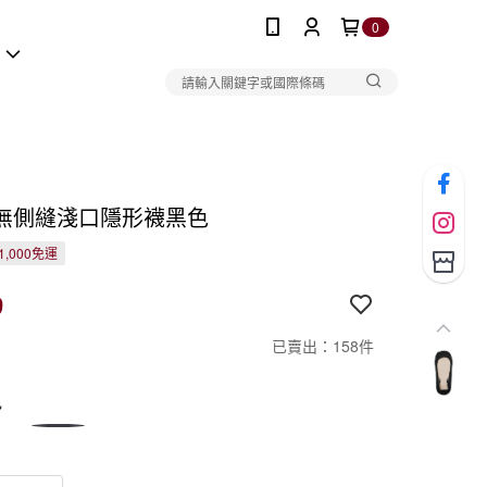
0
報
無側縫淺口隱形襪黑色
1,000免運
9
已賣出：158件
色