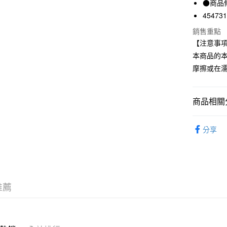
●商品
國泰世
45473
Apple Pay
臺灣中
銷售重點
匯豐（
街口支付
聯邦商
【注意事
元大商
悠遊付
本商品的
玉山商
摩擦或在
台新國
台灣樂
運送方式
商品相關分
全家取貨
每筆NT$6
女裝
女
分享
期間限定
付款後全
每筆NT$6
7-11取貨
推薦
每筆NT$6
付款後7-1
每筆NT$6