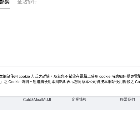
熱銷
全站排行
宅配
每筆NT$1
無印良品
免運費
本網站使用 cookie 方式之詳情，及若您不希望在電腦上使用 cookie 時應如何變更電腦的
店舖情報
空間改造企劃服務
會員服務
」之 Cookie 聲明。您繼續使用本網站即表示您同意本公司得按本網站使用條款之 Coo
門市服務
大宗採購
人才招募
門市活動講座
隱私權及網站使用條款
顧客服務
活動特集
最新消息
購物說明
Café&MealMUJI
企業情報
聯繫我們
Copyright©Ryohin Keikaku Co., Ltd. 