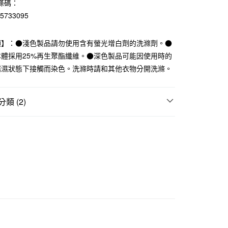
條碼：
華商業銀行
兆豐國際商業銀行
15733095
小企業銀行
台中商業銀行
台灣）商業銀行
華泰商業銀行
業銀行
遠東國際商業銀行
項】：●淺色製品請勿使用含有螢光增白劑的洗滌劑。●
業銀行
永豐商業銀行
本體採用25%再生聚酯纖維。●深色製品可能因使用時的
業銀行
星展（台灣）商業銀行
濡濕狀態下接觸而染色。洗滌時請和其他衣物分開洗滌。
際商業銀行
中國信託商業銀行
天信用卡公司
類 (2)
付款
5，滿NT$1,000(含以上)免運費
襪
｜多項優惠
指定直角襪3件249元
家取貨
5，滿NT$1,000(含以上)免運費
付款
5，滿NT$1,000(含以上)免運費
1取貨
5，滿NT$1,000(含以上)免運費