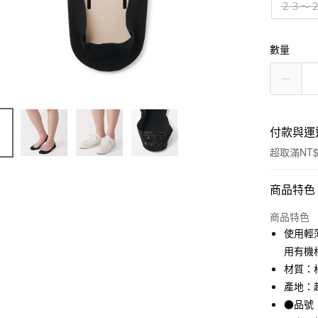
２３～
數量
付款與運
超取滿NT$
付款方式
商品特色
信用卡一
商品特色
使用輕
信用卡分
用有機
3 期 
材質：棉
產地：
合作金
超商取貨
華南商
●品號：
LINE Pay
上海商