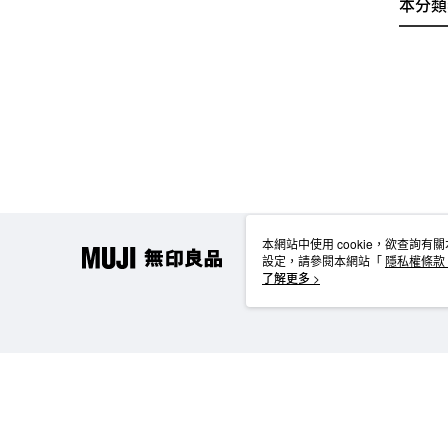
本分類
本網站中使用 cookie，欲查詢有關
設定，請參閱本網站「
隱私權條款
使用 cookie。
了解更多 >
TW-MWG1-61-51 Web2.0 Default (TW)
台灣