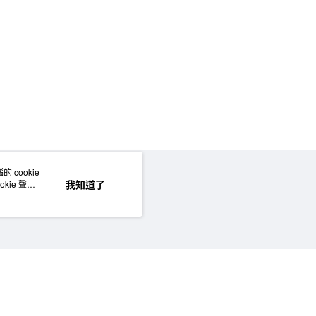
50，滿NT$2,000(含以上)免運費
門市自取
 cookie
網站地圖
我知道了
kie 聲明
©MUJI (Taiwan) Co., Ltd. All rights reserved.擁有及保留本網站所有權利。