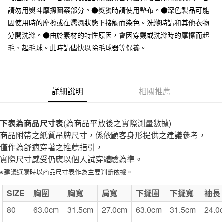
全家取貨付款
請勿用熨斗摩擦圖案部分。●熨燙時請使用墊布。●深色製品可能
每筆NT$65，滿NT$1,000(含以上)免運費
因使用時的摩擦或在濡濕狀態下接觸而染色。洗滌時請和其他衣物
分開洗滌。●由於素材的特性原因，會因穿戴或洗滌時的摩擦而起
付款後全家取貨
毛、起毛球。此時請儘快以除毛球器等保養。
每筆NT$65，滿NT$1,000(含以上)免運費
7-11取貨付款
每筆NT$65，滿NT$1,000(含以上)免運費
詳細說明
相關推薦
付款後7-11取貨
每筆NT$65，滿NT$1,000(含以上)免運費
下表為商品尺寸表
(為商品平放後之實際測量數據)
商品附帶之紙質吊牌尺寸，係依顧客身形提供之建議參考，
宅配
僅作為舒適穿著之推薦指引，
每筆NT$150，滿NT$2,000(含以上)免運費
實際尺寸感受仍應以個人試穿體驗為準。
無印良品門市自取
※建議選購時以商品尺寸表作為主要判斷依據。
免運費
SIZE
胸圍
胸寬
肩寬
下擺圍
下擺寬
袖長
80
63.0cm
31.5cm
27.0cm
63.0cm
31.5cm
24.0