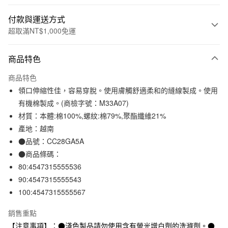
付款與運送方式
超取滿NT$1,000免運
付款方式
商品特色
信用卡一次付款
商品特色
信用卡分期付款
領口伸縮性佳，容易穿脫。使用膚觸舒適柔和的縫線製成。使用
3 期 0 利率 每期
NT$96
21家銀行
有機棉製成。(商檢字號：M33A07)
材質：本體:棉100%,螺紋:棉79%,聚酯纖維21%
合作金庫商業銀行
第一商業銀行
超商取貨付款
華南商業銀行
彰化商業銀行
產地：越南
LINE Pay
上海商業儲蓄銀行
台北富邦商業銀行
●品號：CC28GA5A
國泰世華商業銀行
兆豐國際商業銀行
●商品條碼：
Apple Pay
臺灣中小企業銀行
台中商業銀行
80:4547315555536
匯豐（台灣）商業銀行
華泰商業銀行
街口支付
90:4547315555543
聯邦商業銀行
遠東國際商業銀行
100:4547315555567
元大商業銀行
永豐商業銀行
悠遊付
玉山商業銀行
星展（台灣）商業銀行
銷售重點
台新國際商業銀行
中國信託商業銀行
運送方式
台灣樂天信用卡公司
【注意事項】：●淺色製品請勿使用含有螢光增白劑的洗滌劑。●