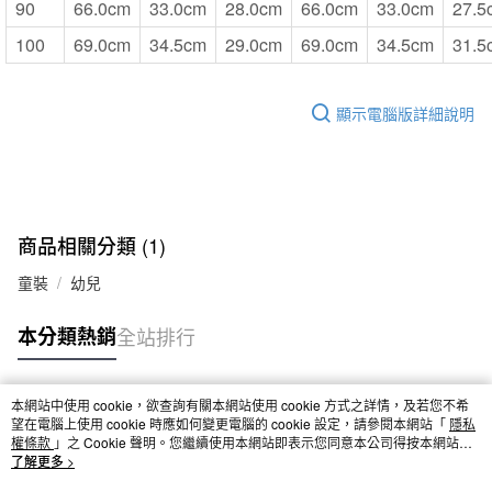
90
66.0cm
33.0cm
28.0cm
66.0cm
33.0cm
27.5
100
69.0cm
34.5cm
29.0cm
69.0cm
34.5cm
31.5
顯示電腦版詳細說明
商品相關分類 (1)
童裝
幼兒
本分類熱銷
全站排行
本網站中使用 cookie，欲查詢有關本網站使用 cookie 方式之詳情，及若您不希
熱門標籤
望在電腦上使用 cookie 時應如何變更電腦的 cookie 設定，請參閱本網站「
隱私
權條款
」之 Cookie 聲明。您繼續使用本網站即表示您同意本公司得按本網站使
用條款之 Cookie 聲明使用 cookie。
了解更多 >