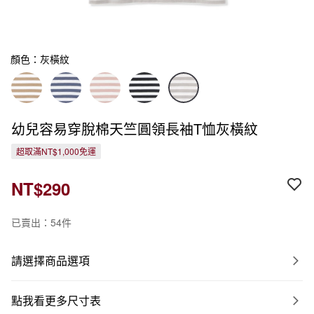
顏色：灰橫紋
幼兒容易穿脫棉天竺圓領長袖T恤灰橫紋
超取滿NT$1,000免運
NT$290
已賣出：54件
請選擇商品選項
點我看更多尺寸表