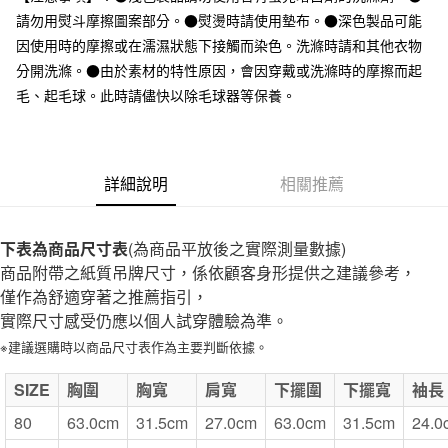
全家取貨付款
請勿用熨斗摩擦圖案部分。●熨燙時請使用墊布。●深色製品可能
每筆NT$65，滿NT$1,000(含以上)免運費
因使用時的摩擦或在濡濕狀態下接觸而染色。洗滌時請和其他衣物
分開洗滌。●由於素材的特性原因，會因穿戴或洗滌時的摩擦而起
付款後全家取貨
毛、起毛球。此時請儘快以除毛球器等保養。
每筆NT$65，滿NT$1,000(含以上)免運費
7-11取貨付款
每筆NT$65，滿NT$1,000(含以上)免運費
詳細說明
相關推薦
付款後7-11取貨
每筆NT$65，滿NT$1,000(含以上)免運費
下表為商品尺寸表
(為商品平放後之實際測量數據)
商品附帶之紙質吊牌尺寸，係依顧客身形提供之建議參考，
宅配
僅作為舒適穿著之推薦指引，
每筆NT$150，滿NT$2,000(含以上)免運費
實際尺寸感受仍應以個人試穿體驗為準。
無印良品門市自取
※建議選購時以商品尺寸表作為主要判斷依據。
免運費
SIZE
胸圍
胸寬
肩寬
下擺圍
下擺寬
袖長
80
63.0cm
31.5cm
27.0cm
63.0cm
31.5cm
24.0