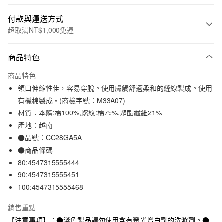
付款與運送方式
超取滿NT$1,000免運
付款方式
商品特色
信用卡一次付款
商品特色
信用卡分期付款
領口伸縮性佳，容易穿脫。使用膚觸舒適柔和的縫線製成。使用
3 期 0 利率 每期
NT$96
21家銀行
有機棉製成。(商檢字號：M33A07)
材質：本體:棉100%,螺紋:棉79%,聚酯纖維21%
合作金庫商業銀行
第一商業銀行
超商取貨付款
華南商業銀行
彰化商業銀行
產地：越南
LINE Pay
上海商業儲蓄銀行
台北富邦商業銀行
●品號：CC28GA5A
國泰世華商業銀行
兆豐國際商業銀行
●商品條碼：
Apple Pay
臺灣中小企業銀行
台中商業銀行
80:4547315555444
匯豐（台灣）商業銀行
華泰商業銀行
街口支付
90:4547315555451
聯邦商業銀行
遠東國際商業銀行
100:4547315555468
元大商業銀行
永豐商業銀行
悠遊付
玉山商業銀行
星展（台灣）商業銀行
銷售重點
台新國際商業銀行
中國信託商業銀行
運送方式
台灣樂天信用卡公司
【注意事項】：●淺色製品請勿使用含有螢光增白劑的洗滌劑。●