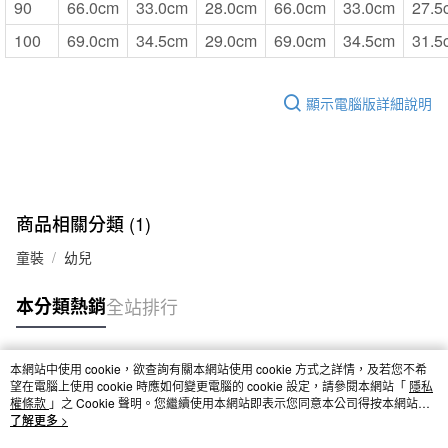
90
66.0cm
33.0cm
28.0cm
66.0cm
33.0cm
27.5
100
69.0cm
34.5cm
29.0cm
69.0cm
34.5cm
31.5
顯示電腦版詳細說明
商品相關分類 (1)
童裝
幼兒
本分類熱銷
全站排行
本網站中使用 cookie，欲查詢有關本網站使用 cookie 方式之詳情，及若您不希
熱門標籤
望在電腦上使用 cookie 時應如何變更電腦的 cookie 設定，請參閱本網站「
隱私
權條款
」之 Cookie 聲明。您繼續使用本網站即表示您同意本公司得按本網站使
用條款之 Cookie 聲明使用 cookie。
了解更多 >