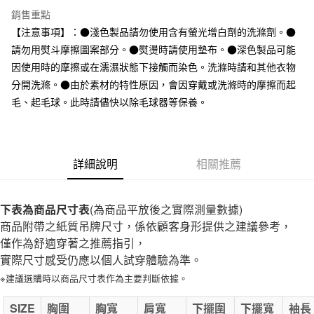
全家取貨付款
銷售重點
每筆NT$65，滿NT$1,000(含以上)免運費
【注意事項】：●淺色製品請勿使用含有螢光增白劑的洗滌劑。●
請勿用熨斗摩擦圖案部分。●熨燙時請使用墊布。●深色製品可能
付款後全家取貨
因使用時的摩擦或在濡濕狀態下接觸而染色。洗滌時請和其他衣物
每筆NT$65，滿NT$1,000(含以上)免運費
分開洗滌。●由於素材的特性原因，會因穿戴或洗滌時的摩擦而起
7-11取貨付款
毛、起毛球。此時請儘快以除毛球器等保養。
每筆NT$65，滿NT$1,000(含以上)免運費
付款後7-11取貨
詳細說明
相關推薦
每筆NT$65，滿NT$1,000(含以上)免運費
宅配
下表為商品尺寸表
(為商品平放後之實際測量數據)
每筆NT$150，滿NT$2,000(含以上)免運費
商品附帶之紙質吊牌尺寸，係依顧客身形提供之建議參考，
無印良品門市自取
僅作為舒適穿著之推薦指引，
免運費
實際尺寸感受仍應以個人試穿體驗為準。
※建議選購時以商品尺寸表作為主要判斷依據。
SIZE
胸圍
胸寬
肩寬
下擺圍
下擺寬
袖長