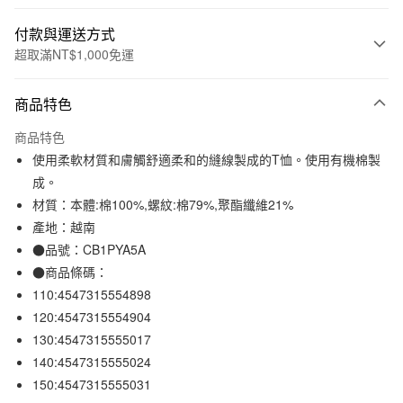
付款與運送方式
超取滿NT$1,000免運
付款方式
商品特色
信用卡一次付款
商品特色
信用卡分期付款
使用柔軟材質和膚觸舒適柔和的縫線製成的T恤。使用有機棉製
3 期 0 利率 每期
NT$96
21家銀行
成。
材質：本體:棉100%,螺紋:棉79%,聚酯纖維21%
合作金庫商業銀行
第一商業銀行
超商取貨付款
華南商業銀行
彰化商業銀行
產地：越南
LINE Pay
上海商業儲蓄銀行
台北富邦商業銀行
●品號：CB1PYA5A
國泰世華商業銀行
兆豐國際商業銀行
●商品條碼：
Apple Pay
臺灣中小企業銀行
台中商業銀行
110:4547315554898
匯豐（台灣）商業銀行
華泰商業銀行
街口支付
120:4547315554904
聯邦商業銀行
遠東國際商業銀行
130:4547315555017
元大商業銀行
永豐商業銀行
悠遊付
玉山商業銀行
星展（台灣）商業銀行
140:4547315555024
台新國際商業銀行
中國信託商業銀行
150:4547315555031
運送方式
台灣樂天信用卡公司