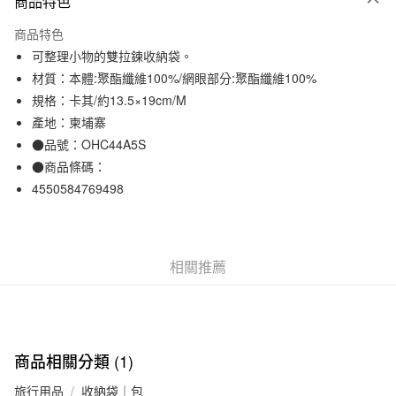
商品特色
信用卡一次付款
商品特色
信用卡分期付款
可整理小物的雙拉鍊收納袋。
3 期 0 利率 每期
NT$63
21家銀行
材質：本體:聚酯纖維100%/網眼部分:聚酯纖維100%
規格：卡其/約13.5×19cm/M
合作金庫商業銀行
第一商業銀行
超商取貨付款
華南商業銀行
彰化商業銀行
產地：柬埔寨
LINE Pay
上海商業儲蓄銀行
台北富邦商業銀行
●品號：OHC44A5S
國泰世華商業銀行
兆豐國際商業銀行
●商品條碼：
Apple Pay
臺灣中小企業銀行
台中商業銀行
4550584769498
匯豐（台灣）商業銀行
華泰商業銀行
街口支付
聯邦商業銀行
遠東國際商業銀行
元大商業銀行
永豐商業銀行
悠遊付
玉山商業銀行
星展（台灣）商業銀行
相關推薦
台新國際商業銀行
中國信託商業銀行
運送方式
台灣樂天信用卡公司
全家取貨付款
每筆NT$65，滿NT$1,000(含以上)免運費
商品相關分類 (1)
付款後全家取貨
每筆NT$65，滿NT$1,000(含以上)免運費
旅行用品
收納袋｜包