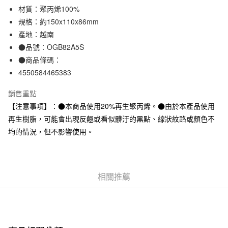
材質：聚丙烯100%
合作金庫商業銀行
第一商業銀行
超商取貨付款
華南商業銀行
彰化商業銀行
規格：約150x110x86mm
LINE Pay
上海商業儲蓄銀行
台北富邦商業銀行
產地：越南
國泰世華商業銀行
兆豐國際商業銀行
●品號：OGB82A5S
Apple Pay
臺灣中小企業銀行
台中商業銀行
●商品條碼：
匯豐（台灣）商業銀行
華泰商業銀行
街口支付
4550584465383
聯邦商業銀行
遠東國際商業銀行
元大商業銀行
永豐商業銀行
悠遊付
銷售重點
玉山商業銀行
星展（台灣）商業銀行
【注意事項】：●本商品使用20%再生聚丙烯。●由於本產品使用
台新國際商業銀行
中國信託商業銀行
運送方式
台灣樂天信用卡公司
再生樹脂，可能會出現反翹或看似髒汙的黑點、線狀紋路或顏色不
全家取貨付款
均的情況，但不影響使用。
每筆NT$65，滿NT$1,000(含以上)免運費
付款後全家取貨
每筆NT$65，滿NT$1,000(含以上)免運費
相關推薦
7-11取貨付款
每筆NT$65，滿NT$1,000(含以上)免運費
付款後7-11取貨