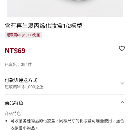
含有再生聚丙烯化妝盒1/2橫型
超取滿NT$1,000免運
NT$69
已賣出：384件
付款與運送方式
超取滿NT$1,000免運
付款方式
商品特色
信用卡一次付款
商品特色
信用卡分期付款
可收納各種物品的化妝盒，同樣尺寸的化妝盒可堆疊使用，適合
3 期 0 利率 每期
NT$23
21家銀行
收納細小物品。