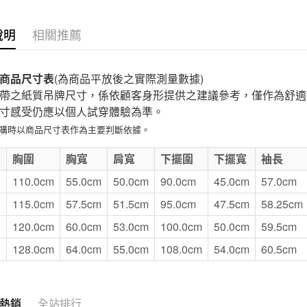
付款後7-1
說明
相關推薦
每筆NT$6
宅配
商品尺寸表
(為商品平放後之實際測量數據)
每筆NT$1
帶之紙質吊牌尺寸，係依顧客身形提供之建議參考，僅作為舒適
寸感受仍應以個人試穿體驗為準。
無印良品
選購時以商品尺寸表作為主要判斷依據。
免運費
E
胸圍
胸寬
肩寬
下擺圍
下擺寬
袖長
110.0cm
55.0cm
50.0cm
90.0cm
45.0cm
57.0cm
115.0cm
57.5cm
51.5cm
95.0cm
47.5cm
58.25cm
120.0cm
60.0cm
53.0cm
100.0cm
50.0cm
59.5cm
128.0cm
64.0cm
55.0cm
108.0cm
54.0cm
60.5cm
熱銷
全站排行