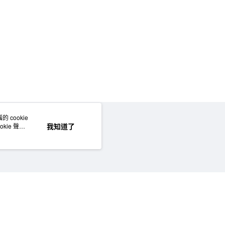
 cookie
網站地圖
我知道了
kie 聲明
©MUJI (Taiwan) Co., Ltd. All rights reserved.擁有及保留本網站所有權利。