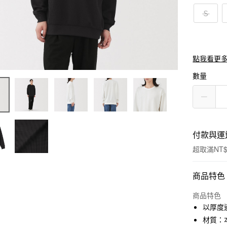
Ｓ
點我看更
數量
付款與運
超取滿NT$
付款方式
商品特色
信用卡一
商品特色
以厚度
信用卡分
材質：本