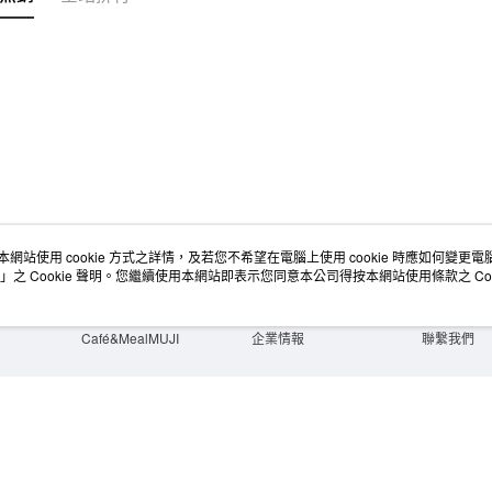
本網站使用 cookie 方式之詳情，及若您不希望在電腦上使用 cookie 時應如何變更電腦的
店舖情報
空間改造企劃服務
會員服務
」之 Cookie 聲明。您繼續使用本網站即表示您同意本公司得按本網站使用條款之 Coo
門市服務
大宗採購
人才招募
門市活動講座
隱私權及網站使用條款
顧客服務
活動特集
最新消息
購物說明
Café&MealMUJI
企業情報
聯繫我們
Copyright©Ryohin Keikaku Co., Ltd. 