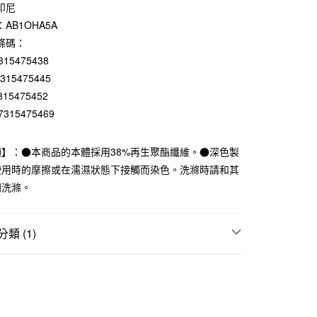
0 利率 每期
NT$210
21家銀行
印尼
AB1OHA5A
庫商業銀行
第一商業銀行
付款
業銀行
彰化商業銀行
條碼：
業儲蓄銀行
台北富邦商業銀行
315475438
華商業銀行
兆豐國際商業銀行
7315475445
小企業銀行
台中商業銀行
315475452
台灣）商業銀行
華泰商業銀行
7315475469
業銀行
遠東國際商業銀行
業銀行
永豐商業銀行
業銀行
星展（台灣）商業銀行
項】：●本商品的本體採用38%再生聚酯纖維。●深色製
際商業銀行
中國信託商業銀行
使用時的摩擦或在濡濕狀態下接觸而染色。洗滌時請和其
天信用卡公司
開洗滌。
付款
5，滿NT$1,000(含以上)免運費
類 (1)
家取貨
上衣
5，滿NT$1,000(含以上)免運費
付款
5，滿NT$1,000(含以上)免運費