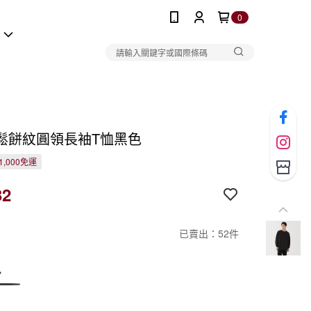
0
報
鬆餅紋圓領長袖T恤黑色
1,000免運
32
已賣出：52件
色