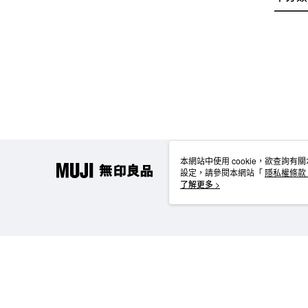
本網站中使用 cookie，欲查詢有關
設定，請參閱本網站「
隱私權條款
使用 cookie。
了解更多 >
TW-MWG1-61-48 Web2.0 Default (TW)
台灣