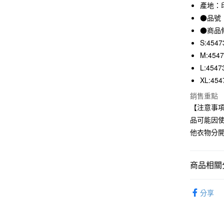
3 期 
產地：
●品號：
合作金
超商取貨
華南商
●商品
LINE Pay
上海商
S:4547
國泰世
M:454
Apple Pay
臺灣中
L:4547
匯豐（
街口支付
XL:454
聯邦商
元大商
悠遊付
銷售重點
玉山商
【注意事
台新國
品可能因
台灣樂
運送方式
他衣物分
全家取貨
每筆NT$6
商品相關分
付款後全
男裝
男
每筆NT$6
分享
7-11取貨
每筆NT$6