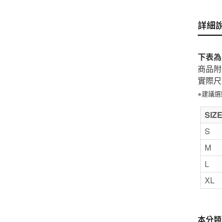
詳細
下表為
商品附
實際尺
※建議
SIZ
S
M
L
XL
本分類