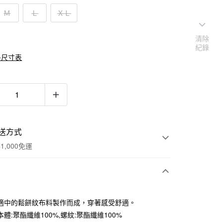
Ｍ
Ｌ
ＸＬ
清除
紀錄
多尺寸表
送方式
1,000免運
次付款
適中的鬆餅紋布料製作而成，穿著感受舒適。
期付款
體:聚酯纖維100%,螺紋:聚酯纖維100%