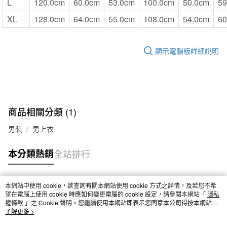
L
120.0cm
60.0cm
53.0cm
100.0cm
50.0cm
59
XL
128.0cm
64.0cm
55.0cm
108.0cm
54.0cm
60
顯示電腦版詳細說明
商品相關分類 (1)
男裝
男上衣
本分類熱銷
全站排行
本網站中使用 cookie，欲查詢有關本網站使用 cookie 方式之詳情，及若您不希
熱門標籤
望在電腦上使用 cookie 時應如何變更電腦的 cookie 設定，請參閱本網站「
隱私
權條款
」之 Cookie 聲明。您繼續使用本網站即表示您同意本公司得按本網站使
用條款之 Cookie 聲明使用 cookie。
了解更多 >