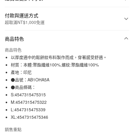
付款與運送方式
超取滿NT$1,000免運
付款方式
商品特色
信用卡一次付款
商品特色
信用卡分期付款
以厚度適中的鬆餅紋布料製作而成，穿著感受舒適。
3 期 0 利率 每期
NT$210
21家銀行
材質：本體:聚酯纖維100%,螺紋:聚酯纖維100%
產地：印尼
合作金庫商業銀行
第一商業銀行
超商取貨付款
華南商業銀行
彰化商業銀行
●品號：AB1OHA5A
LINE Pay
上海商業儲蓄銀行
台北富邦商業銀行
●商品條碼：
國泰世華商業銀行
兆豐國際商業銀行
S:4547315475315
Apple Pay
臺灣中小企業銀行
台中商業銀行
M:4547315475322
匯豐（台灣）商業銀行
華泰商業銀行
街口支付
L:4547315475339
聯邦商業銀行
遠東國際商業銀行
XL:4547315475346
元大商業銀行
永豐商業銀行
悠遊付
玉山商業銀行
星展（台灣）商業銀行
銷售重點
台新國際商業銀行
中國信託商業銀行
運送方式