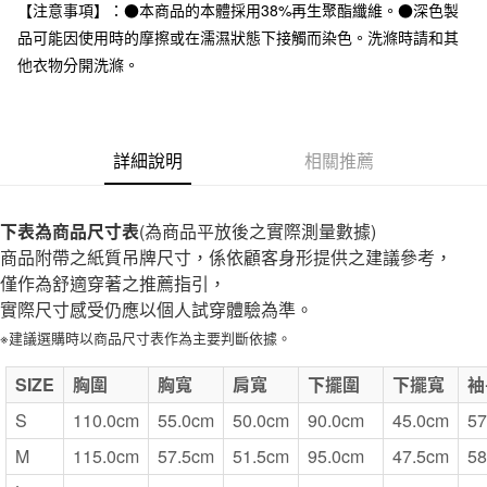
台灣樂天信用卡公司
【注意事項】：●本商品的本體採用38%再生聚酯纖維。●深色製
全家取貨付款
品可能因使用時的摩擦或在濡濕狀態下接觸而染色。洗滌時請和其
每筆NT$65，滿NT$1,000(含以上)免運費
他衣物分開洗滌。
付款後全家取貨
每筆NT$65，滿NT$1,000(含以上)免運費
詳細說明
相關推薦
7-11取貨付款
每筆NT$65，滿NT$1,000(含以上)免運費
下表為商品尺寸表
(為商品平放後之實際測量數據)
付款後7-11取貨
商品附帶之紙質吊牌尺寸，係依顧客身形提供之建議參考，
每筆NT$65，滿NT$1,000(含以上)免運費
僅作為舒適穿著之推薦指引，
實際尺寸感受仍應以個人試穿體驗為準。
宅配
※建議選購時以商品尺寸表作為主要判斷依據。
每筆NT$150，滿NT$2,000(含以上)免運費
無印良品門市自取
SIZE
胸圍
胸寬
肩寬
下擺圍
下擺寬
袖
免運費
S
110.0cm
55.0cm
50.0cm
90.0cm
45.0cm
57
M
115.0cm
57.5cm
51.5cm
95.0cm
47.5cm
58