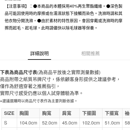
全家取貨付款
【注意事項】：●本商品的本體採用40%再生聚酯纖維。●深色製
每筆NT$65，滿NT$1,000(含以上)免運費
品可能因使用時的摩擦或在濡濕狀態下接觸而染色。洗滌時請和其
他衣物分開洗滌。●由於素材的特性原因，會因穿戴或洗滌時的摩
付款後全家取貨
擦而起毛、起毛球。此時請儘快以除毛球器等保養。
每筆NT$65，滿NT$1,000(含以上)免運費
7-11取貨付款
每筆NT$65，滿NT$1,000(含以上)免運費
詳細說明
相關推薦
付款後7-11取貨
每筆NT$65，滿NT$1,000(含以上)免運費
下表為商品尺寸表
(為商品平放後之實際測量數據)
商品附帶之紙質吊牌尺寸，係依顧客身形提供之建議參考，
宅配
僅作為舒適穿著之推薦指引，
每筆NT$150，滿NT$2,000(含以上)免運費
實際尺寸感受仍應以個人試穿體驗為準。
無印良品門市自取
※建議選購時以商品尺寸表作為主要判斷依據。
免運費
SIZE
胸圍
胸寬
肩寬
下擺圍
下擺寬
袖
S
104.0cm
52.0cm
45.0cm
102.0cm
51.0cm
58