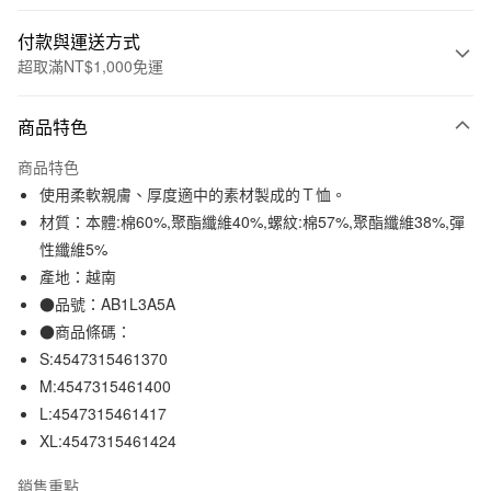
付款與運送方式
超取滿NT$1,000免運
付款方式
商品特色
信用卡一次付款
商品特色
信用卡分期付款
使用柔軟親膚、厚度適中的素材製成的Ｔ恤。
3 期 0 利率 每期
NT$96
21家銀行
材質：本體:棉60%,聚酯纖維40%,螺紋:棉57%,聚酯纖維38%,彈
性纖維5%
合作金庫商業銀行
第一商業銀行
超商取貨付款
華南商業銀行
彰化商業銀行
產地：越南
LINE Pay
上海商業儲蓄銀行
台北富邦商業銀行
●品號：AB1L3A5A
國泰世華商業銀行
兆豐國際商業銀行
●商品條碼：
Apple Pay
臺灣中小企業銀行
台中商業銀行
S:4547315461370
匯豐（台灣）商業銀行
華泰商業銀行
街口支付
M:4547315461400
聯邦商業銀行
遠東國際商業銀行
L:4547315461417
元大商業銀行
永豐商業銀行
悠遊付
玉山商業銀行
星展（台灣）商業銀行
XL:4547315461424
台新國際商業銀行
中國信託商業銀行
運送方式
台灣樂天信用卡公司
銷售重點