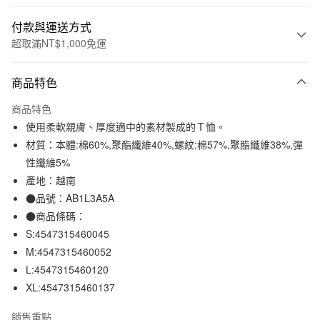
付款與運送方式
超取滿NT$1,000免運
付款方式
商品特色
信用卡一次付款
商品特色
信用卡分期付款
使用柔軟親膚、厚度適中的素材製成的Ｔ恤。
3 期 0 利率 每期
NT$96
21家銀行
材質：本體:棉60%,聚酯纖維40%,螺紋:棉57%,聚酯纖維38%,彈
性纖維5%
合作金庫商業銀行
第一商業銀行
超商取貨付款
華南商業銀行
彰化商業銀行
產地：越南
LINE Pay
上海商業儲蓄銀行
台北富邦商業銀行
●品號：AB1L3A5A
國泰世華商業銀行
兆豐國際商業銀行
●商品條碼：
Apple Pay
臺灣中小企業銀行
台中商業銀行
S:4547315460045
匯豐（台灣）商業銀行
華泰商業銀行
街口支付
M:4547315460052
聯邦商業銀行
遠東國際商業銀行
L:4547315460120
元大商業銀行
永豐商業銀行
悠遊付
玉山商業銀行
星展（台灣）商業銀行
XL:4547315460137
台新國際商業銀行
中國信託商業銀行
運送方式
台灣樂天信用卡公司
銷售重點