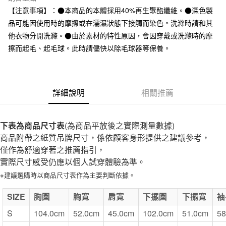
全家取貨付款
【注意事項】：●本商品的本體採用40%再生聚酯纖維。●深色製
每筆NT$65，滿NT$1,000(含以上)免運費
品可能因使用時的摩擦或在濡濕狀態下接觸而染色。洗滌時請和其
他衣物分開洗滌。●由於素材的特性原因，會因穿戴或洗滌時的摩
付款後全家取貨
擦而起毛、起毛球。此時請儘快以除毛球器等保養。
每筆NT$65，滿NT$1,000(含以上)免運費
7-11取貨付款
每筆NT$65，滿NT$1,000(含以上)免運費
詳細說明
相關推薦
付款後7-11取貨
每筆NT$65，滿NT$1,000(含以上)免運費
下表為商品尺寸表
(為商品平放後之實際測量數據)
商品附帶之紙質吊牌尺寸，係依顧客身形提供之建議參考，
宅配
僅作為舒適穿著之推薦指引，
每筆NT$150，滿NT$2,000(含以上)免運費
實際尺寸感受仍應以個人試穿體驗為準。
無印良品門市自取
※建議選購時以商品尺寸表作為主要判斷依據。
免運費
SIZE
胸圍
胸寬
肩寬
下擺圍
下擺寬
袖
S
104.0cm
52.0cm
45.0cm
102.0cm
51.0cm
58